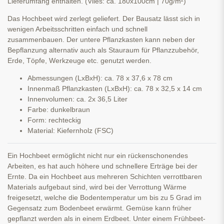
Lieferumfang enthalten. (Vlies: ca. 180x100cm | 70g/m²)
Das Hochbeet wird zerlegt geliefert. Der Bausatz lässt sich in
wenigen Arbeitsschritten einfach und schnell
zusammenbauen. Der untere Pflanzkasten kann neben der
Bepflanzung alternativ auch als Stauraum für Pflanzzubehör,
Erde, Töpfe, Werkzeuge etc. genutzt werden.
Abmessungen (LxBxH): ca. 78 x 37,6 x 78 cm
Innenmaß Pflanzkasten (LxBxH): ca. 78 x 32,5 x 14 cm
Innenvolumen: ca. 2x 36,5 Liter
Farbe: dunkelbraun
Form: rechteckig
Material: Kiefernholz (FSC)
Ein Hochbeet ermöglicht nicht nur ein rückenschonendes
Arbeiten, es hat auch höhere und schnellere Erträge bei der
Ernte. Da ein Hochbeet aus mehreren Schichten verrottbaren
Materials aufgebaut sind, wird bei der Verrottung Wärme
freigesetzt, welche die Bodentemperatur um bis zu 5 Grad im
Gegensatz zum Bodenbeet erwärmt. Gemüse kann früher
gepflanzt werden als in einem Erdbeet. Unter einem Frühbeet-