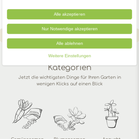
49,
Alle akzeptieren
Nur Notwendige akzeptieren
Alle ablehnen
Weitere Einstellungen
Unsere beliebtesten
Kategorien
Jetzt die wichtigsten Dinge für Ihren Garten in
wenigen Klicks auf einen Blick