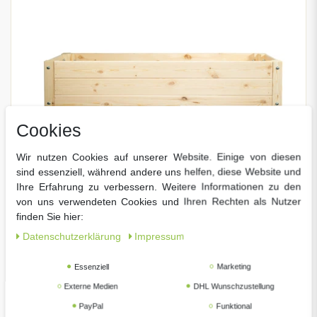
Cookies
Wir nutzen Cookies auf unserer Website. Einige von diesen
sind essenziell, während andere uns helfen, diese Website und
Ihre Erfahrung zu verbessern. Weitere Informationen zu den
von uns verwendeten Cookies und Ihren Rechten als Nutzer
finden Sie hier:
Daten­schutz­erklärung
Impressum
Essenziell
Marketing
Externe Medien
DHL Wunschzustellung
mgc24 Hochbeet Massiv L 118x40x78cm Kiefernholz
natur
PayPal
Funktional
99 € *