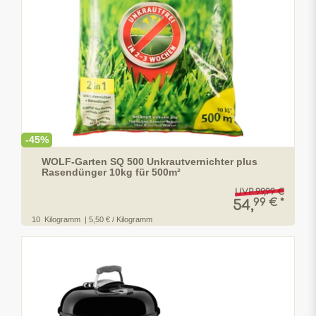
-45%
WOLF-Garten SQ 500 Unkrautvernichter plus
Rasendünger 10kg für 500m²
UVP 99,99 €
99 € *
54,
10
Kilogramm
| 5,50 € / Kilogramm