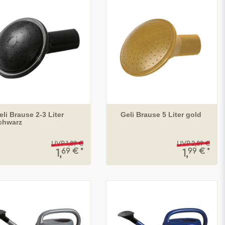
eli Brause 2-3 Liter
Geli Brause 5 Liter gold
chwarz
UVP 1,89 €
UVP 2,89 €
69 € *
99 € *
1,
1,