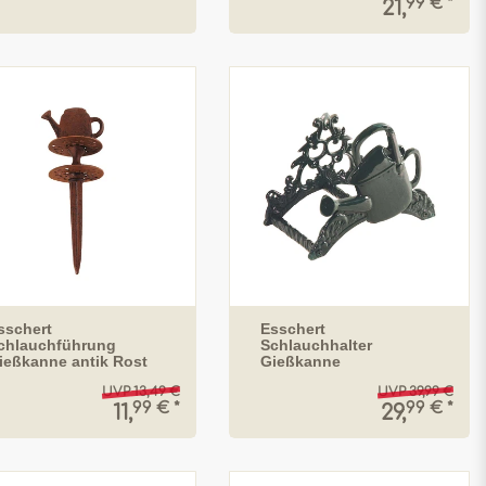
99 € *
21,
sschert
Esschert
chlauchführung
Schlauchhalter
ießkanne antik Rost
Gießkanne
UVP 13,49 €
UVP 39,99 €
99 € *
99 € *
11,
29,