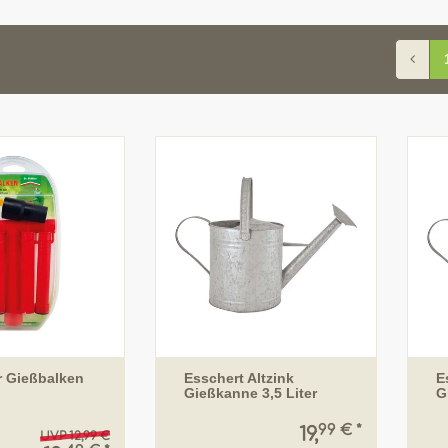
er Gießbalken
Esschert Altzink
E
Gießkanne 3,5 Liter
G
99 € *
19,
UVP 12,99 €