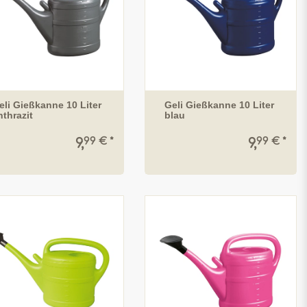
eli Gießkanne 10 Liter
Geli Gießkanne 10 Liter
nthrazit
blau
99 € *
99 € *
9,
9,