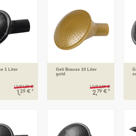
e 1 Liter
Geli Brause 10 Liter
G
gold
s
UVP 1,59 €
UVP 3,59 €
29 € *
79 € *
1,
2,