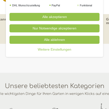
DHL Wunschzustellung
PayPal
Funktional
Alle akzeptieren
kanne 10 Liter
Geli Gießkanne 10 Liter
G
grün
m
Nur Notwendige akzeptieren
99 € *
99 € *
9,
9,
Alle ablehnen
Weitere Einstellungen
Unsere beliebtesten Kategorien
ie wichtigsten Dinge für Ihren Garten in wenigen Klicks auf ein