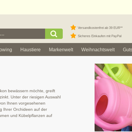
Versandkostenfrei ab 39 EUR**
Sicheres Einkaufen mit PayPal
owing
Haustiere
Markenwelt
Weihnachtswelt
Gut
lkon bewässern möchte, greift
zinkt. Unter der riesigen Auswahl
n von Ihnen vorgesehenen
g Ihrer Orchideen auf der
lumen und Kübelpflanzen auf