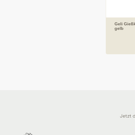
Geli Gieß
gelb
Jetzt d