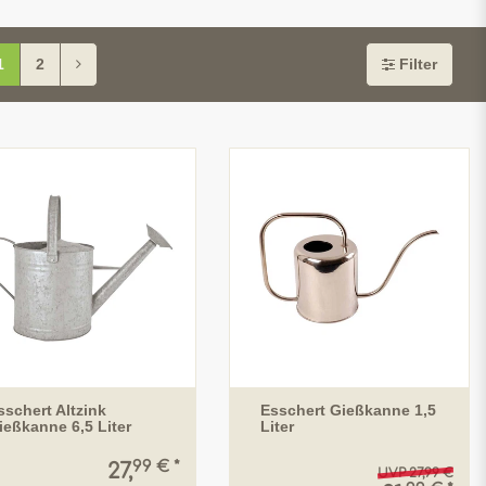
1
2
Filter
sschert Altzink
Esschert Gießkanne 1,5
ießkanne 6,5 Liter
Liter
99 € *
27,
UVP 27,99 €