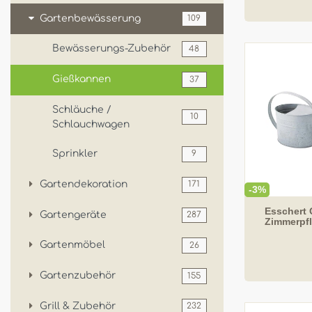
Gartenbewässerung
109
Bewässerungs-Zubehör
48
Gießkannen
37
Schläuche /
10
Schlauchwagen
Sprinkler
9
Gartendekoration
171
-3%
Esschert 
Gartengeräte
287
Zimmerpf
Gartenmöbel
26
Gartenzubehör
155
Grill & Zubehör
232