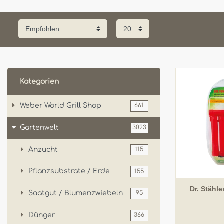
Kategorien
Weber World Grill Shop
661
Gartenwelt
3023
Anzucht
115
Pflanzsubstrate / Erde
155
Dr. Stähl
Saatgut / Blumenzwiebeln
95
Dünger
366