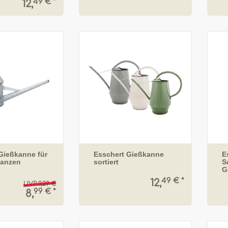
49 € *
12,
Gießkanne für
Esschert Gießkanne
E
lanzen
sortiert
S
G
49 € *
12,
UVP 9,29 €
99 € *
8,