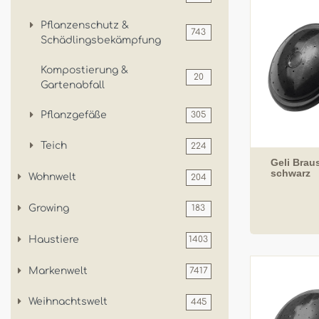
Pflanzenschutz &
743
Schädlingsbekämpfung
Kompostierung &
20
Gartenabfall
Pflanzgefäße
305
Teich
224
Geli Braus
schwarz
Wohnwelt
204
Growing
183
Haustiere
1403
Markenwelt
7417
Weihnachtswelt
445