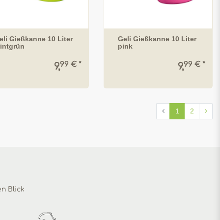
eli Gießkanne 10 Liter
Geli Gießkanne 10 Liter
intgrün
pink
99 € *
99 € *
9,
9,
1
2
en Blick