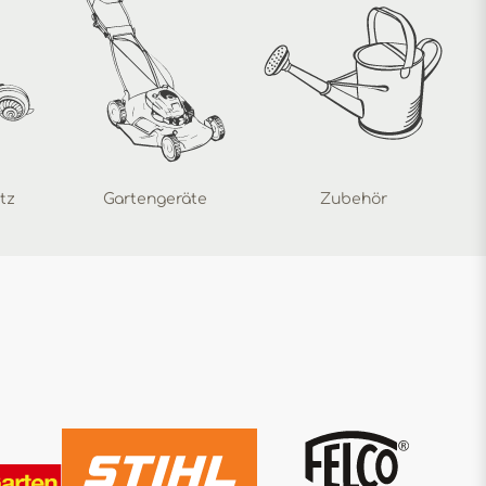
tz
Gartengeräte
Zubehör