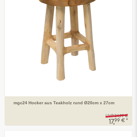
mgc24 Hocker aus Teakholz rund Ø20cm x 27cm
UVP 24,99 €
99 € *
17,