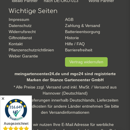
idealo Partner
nach DE-ÖKO-013
World Partner
Wichtige Seiten
Impressum
AGB
Datenschutz
Zahlung & Versand
Widerrufsrecht
Batterieentsorgung
Giftnotdienst
Historie
Kontakt
Hilfe / FAQ
Pflanzenschutzrichtlinien
Barrierefreiheit
Weber Garantie
Vertrag widerrufen
meingartencenter24.de und mgc24 sind registrierte
Marken der Stanze Gartencenter GmbH
* Alle Preise zzgl. Versand und inkl. MwSt. / Versand aus
Hannover (Deutschland)
✕
** gilt für Lieferungen innerhalb Deutschlands, Lieferzeiten
und Versandkosten für andere Länder entnehmen Sie bitte
den Versandinformationen
Hinweis: wir nutzen Ihre E-Mail Adresse für werbliche