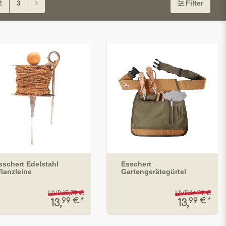
2
3
Filter
sschert Edelstahl
Esschert
flanzleine
Gartengerätegürtel
UVP 15,79 €
UVP 14,99 €
99 € *
99 € *
13,
13,