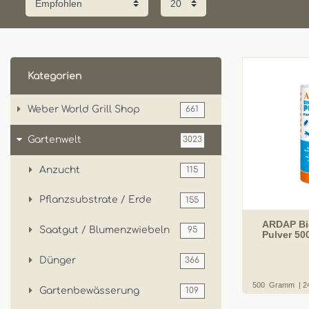
Kategorien
Weber World Grill Shop
661
Gartenwelt
3023
Anzucht
115
Pflanzsubstrate / Erde
155
ARDAP Bi
Saatgut / Blumenzwiebeln
95
Pulver 50
Dünger
366
500
Gramm
| 2
Gartenbewässerung
109