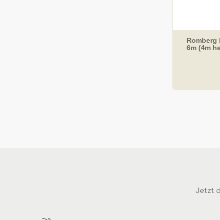
Romberg 
6m (4m he
Jetzt d