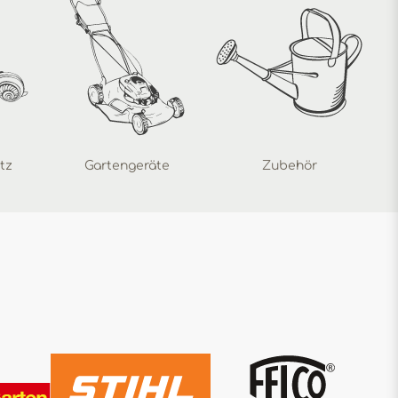
tz
Gartengeräte
Zubehör