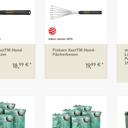
XactTM Hand
Fiskars XactTM Hand-
m
zer
Fächerbesen
L
P
1
99 € *
99 € *
18,
19,