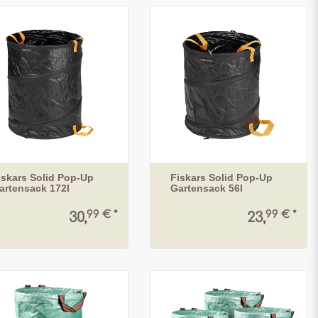
iskars Solid Pop-Up
Fiskars Solid Pop-Up
artensack 172l
Gartensack 56l
99 € *
99 € *
30,
23,