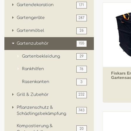
Gartendekoration
171
Gartengeräte
287
Gartenmöbel
26
Gartenzubehör
155
Gartenbekleidung
29
Rankhilfen
76
Fiskars E
Gartensac
Rasenkanten
3
Grill & Zubehör
232
Pflanzenschutz &
743
Schädlingsbekämpfung
Kompostierung &
20