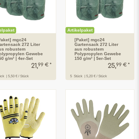
elpaket
Artikelpaket
Paket] mgc24
[Paket] mgc24
artensack 272 Liter
Gartensack 272 Liter
us robustem
aus robustem
olypropylen Gewebe
Polypropylen Gewebe
50 g/m² | 4er-Set
150 g/m² | 5er-Set
99 € *
99 € *
21,
25,
ück
| 5,50 € / Stück
5
Stück
| 5,20 € / Stück