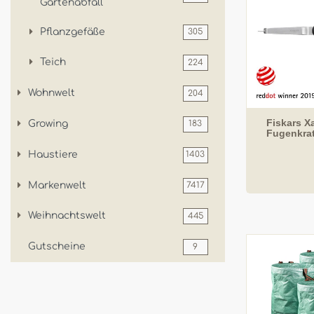
Gartenabfall
Pflanzgefäße
305
Teich
224
Wohnwelt
204
Fiskars 
Growing
183
Fugenkrat
Haustiere
1403
Markenwelt
7417
Weihnachtswelt
445
Gutscheine
9