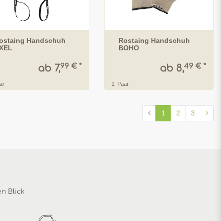
ostaing Handschuh
Rostaing Handschuh
XEL
BOHO
99 € *
49 € *
ab 7,
ab 8,
ar
1
Paar
1
2
3
en Blick