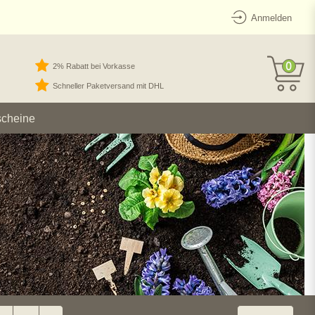
Anmelden
0
2% Rabatt bei Vorkasse
Schneller Paketversand mit DHL
scheine