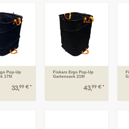
rgo Pop-Up
Fiskars Ergo Pop-Up
F
k 175l
Gartensack 219l
G
99 € *
99 € *
33,
43,