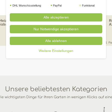
DHL Wunschzustellung
PayPal
Funktional
Alle akzeptieren
Heizkabel M
Rostaing Handschuh
R
izbar) 30W
ANABEL
A
Nur Notwendige akzeptieren
99 € *
99 € *
29,
7,
Alle ablehnen
1
Paar
1
Pa
Weitere Einstellungen
Unsere beliebtesten Kategorien
ie wichtigsten Dinge für Ihren Garten in wenigen Klicks auf ein