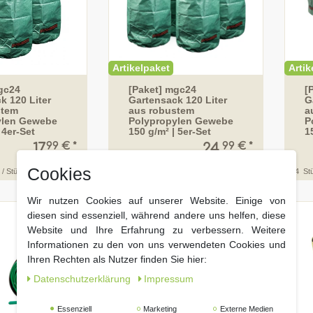
Artikelpaket
Artik
gc24
[Paket] mgc24
[
k 120 Liter
Gartensack 120 Liter
G
stem
aus robustem
a
ylen Gewebe
Polypropylen Gewebe
P
 4er-Set
150 g/m² | 5er-Set
1
99 € *
99 € *
17,
24,
Cookies
 / Stück
5
Stück
| 5,00 € / Stück
4
St
Wir nutzen Cookies auf unserer Website. Einige von
diesen sind essenziell, während andere uns helfen, diese
Website und Ihre Erfahrung zu verbessern. Weitere
Informationen zu den von uns verwendeten Cookies und
Ihren Rechten als Nutzer finden Sie hier:
Daten­schutz­erklärung
Impressum
Essenziell
Marketing
Externe Medien