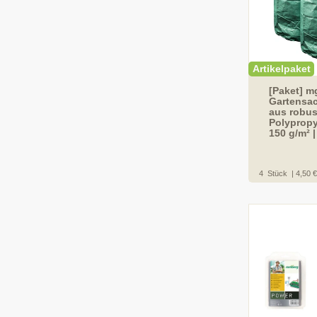
Artikelpaket
[Paket] m
Gartensac
aus robu
Polyprop
150 g/m² |
4
Stück
| 4,50 €