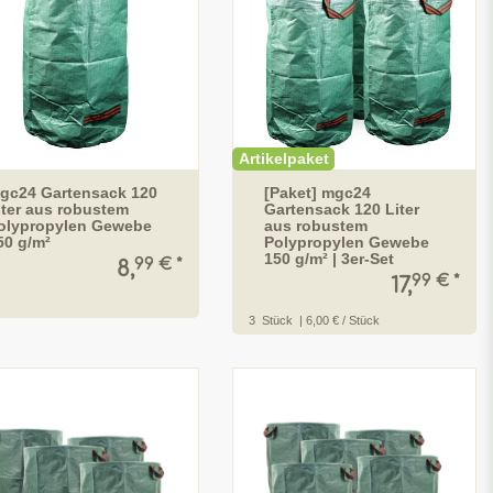
Artikelpaket
gc24 Gartensack 120
[Paket] mgc24
iter aus robustem
Gartensack 120 Liter
olypropylen Gewebe
aus robustem
50 g/m²
Polypropylen Gewebe
150 g/m² | 3er-Set
99 € *
8,
99 € *
17,
3
Stück
| 6,00 € / Stück