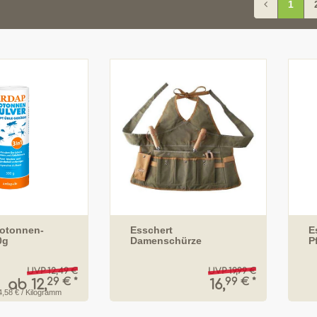
1
otonnen-
Esschert
E
0g
Damenschürze
P
UVP 12,49 €
UVP 19,99 €
29 € *
99 € *
ab 12,
16,
4,58 € / Kilogramm