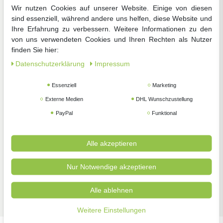
Wir nutzen Cookies auf unserer Website. Einige von diesen
sind essenziell, während andere uns helfen, diese Website und
Gemüsesamen
Blumensamen
Anzucht
Ihre Erfahrung zu verbessern. Weitere Informationen zu den
von uns verwendeten Cookies und Ihren Rechten als Nutzer
finden Sie hier:
Daten­schutz­erklärung
Impressum
Essenziell
Marketing
Externe Medien
DHL Wunschzustellung
Zimmerpflanzen
Pflanzenschutz
Gartengeräte
PayPal
Funktional
Alle akzeptieren
Nur Notwendige akzeptieren
Zubehör
Alle ablehnen
Weitere Einstellungen