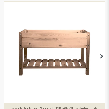
mgc24 Hochbeet Massiv L 118x40x78cm Kiefernholz