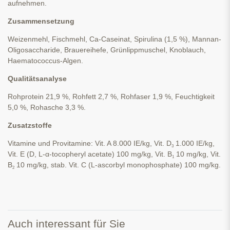
aufnehmen.
Zusammensetzung
Weizen­mehl, Fischmehl, Ca-Caseinat, Spirulina (1,5 %), Mannan-
Oligo­saccharide, Brauerei­hefe, Grün­lipp­muschel, Knoblauch,
Haematococcus-Algen.
Qualitätsanalyse
Rohprotein 21,9 %, Rohfett 2,7 %, Rohfaser 1,9 %, Feuchtigkeit
5,0 %, Rohasche 3,3 %.
Zusatzstoffe
Vitamine und Provitamine: Vit. A 8.000 IE/kg, Vit. D
1.000 IE/kg,
3
Vit. E (D, L-α-tocopheryl acetate) 100 mg/kg, Vit. B
10 mg/kg, Vit.
1
B
10 mg/kg, stab. Vit. C (L-ascorbyl monophosphate) 100 mg/kg.
2
Auch interessant für Sie