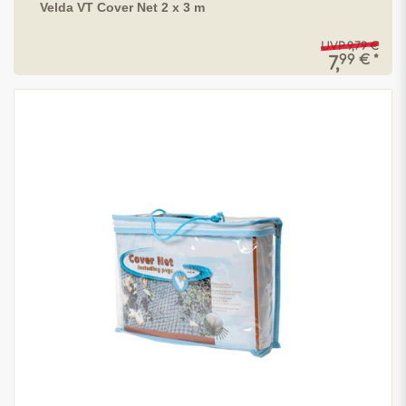
Velda VT Cover Net 2 x 3 m
UVP 9,79 €
99 € *
7,