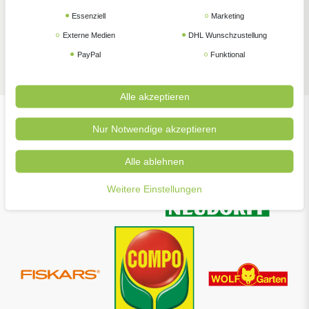
Essenziell
Marketing
Externe Medien
DHL Wunschzustellung
Zubehör
PayPal
Funktional
Alle akzeptieren
Nur Notwendige akzeptieren
Unsere beliebtesten Marken
Alle ablehnen
Weitere Einstellungen