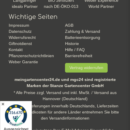
Langjähriger
BIO zertifiziert
Weber Experience
idealo Partner
nach DE-ÖKO-013
World Partner
Wichtige Seiten
Impressum
AGB
Datenschutz
Zahlung & Versand
Widerrufsrecht
Batterieentsorgung
Giftnotdienst
Historie
Kontakt
Hilfe / FAQ
Pflanzenschutzrichtlinien
Barrierefreiheit
Weber Garantie
Vertrag widerrufen
meingartencenter24.de und mgc24 sind registrierte
Marken der Stanze Gartencenter GmbH
* Alle Preise zzgl. Versand und inkl. MwSt. / Versand aus
Hannover (Deutschland)
✕
** gilt für Lieferungen innerhalb Deutschlands, Lieferzeiten
und Versandkosten für andere Länder entnehmen Sie bitte
den Versandinformationen