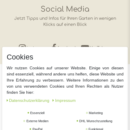
Social Media
Jetzt Tipps und Infos für Ihren Garten in wenigen
Klicks auf einen Blick
instagram
facebook
YouTube
Cookies
Wir nutzen Cookies auf unserer Website. Einige von diesen
sind essenziell, während andere uns helfen, diese Website und
Über meingartencenter24.de
Ihre Erfahrung zu verbessern. Weitere Informationen zu den
von uns verwendeten Cookies und Ihren Rechten als Nutzer
finden Sie hier:
meingartencenter24.de zählt zu den Online-
Fachgartencentern in Deutschland. Warum? Weil wir einen
Daten­schutz­erklärung
Impressum
stationären Handel bei Hannover als Standbein haben. Bei
uns erhalten Sie nicht nur Beratung, sondern auch
Essenziell
Marketing
persönliche Fürsorge, dass in Ihrem Garten alles zu Ihrer
Externe Medien
DHL Wunschzustellung
Zufriedenheit läuft. Wir haben für Sie die Preise stets im Blick
PayPal
Funktional
und handeln saisonal. In den Bereichen Weber Grill, Teich,