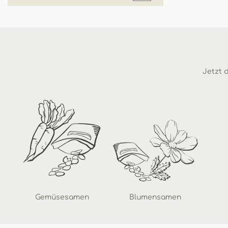
Jetzt d
Gemüsesamen
Blumensamen