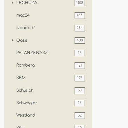
LECHUZA
1105
mgc24
187
Neudorff
284
Oase
438
PFLANZENARZT
16
Romberg
121
SBM
107
Schleich
50
Schwegler
16
Westland
52
Söll
40