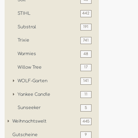
STIHL
442
Substral
191
Trixie
741
Warmies
48
Willow Tree
17
WOLF-Garten
141
Yankee Candle
11
Sunseeker
5
Weihnachtswelt
445
Gutscheine
9