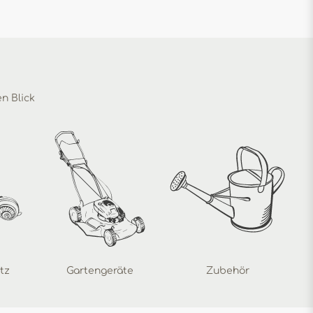
en Blick
tz
Gartengeräte
Zubehör