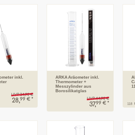
meter inkl.
ARKA Aräometer inkl.
A
ter
Thermometer +
C
Messzylinder aus
1
Borosilikatglas
UVP 34,90 €
UVP 44,90 €
99 € *
28,
99 € *
37,
118
M