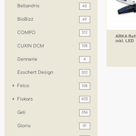
Bellandris
40
BioBizz
49
COMPO
312
ARKA Ref
inkl. LED
CUXIN DCM
108
Dennerle
4
Esschert Design
302
Felco
108
Fiskars
420
Geli
356
Gloria
41