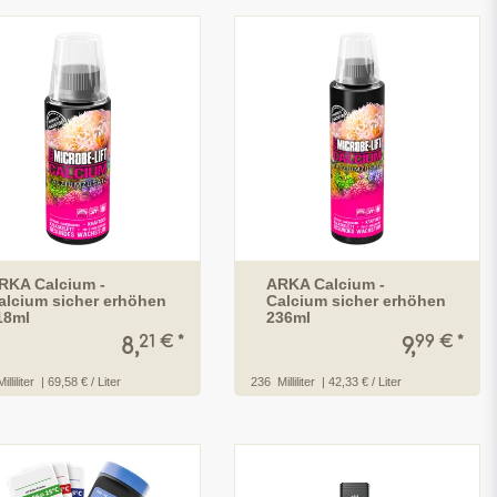
RKA Calcium -
ARKA Calcium -
alcium sicher erhöhen
Calcium sicher erhöhen
18ml
236ml
21 € *
99 € *
8,
9,
illiliter
| 69,58 € / Liter
236
Milliliter
| 42,33 € / Liter