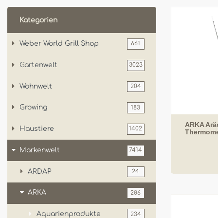
Kategorien
Weber World Grill Shop
661
Gartenwelt
3023
Wohnwelt
204
Growing
183
ARKA Aräo
Haustiere
1402
Thermome
Markenwelt
7414
ARDAP
24
ARKA
286
Aquarienprodukte
234