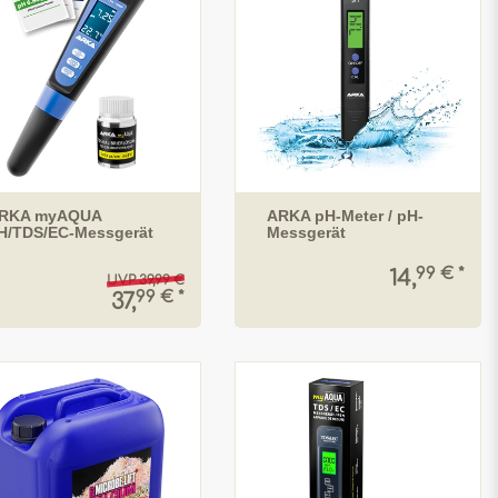
RKA myAQUA
ARKA pH-Meter / pH-
H/TDS/EC-Messgerät
Messgerät
99 € *
14,
UVP 39,99 €
99 € *
37,