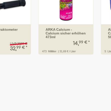
raktometer
ARKA Calcium -
A
Calcium sicher erhöhen
C
473ml
5l
99 € *
14,
UVP 39,99 €
99 € *
32,
473
Milliliter
| 31,69 € / Liter
5
Lit