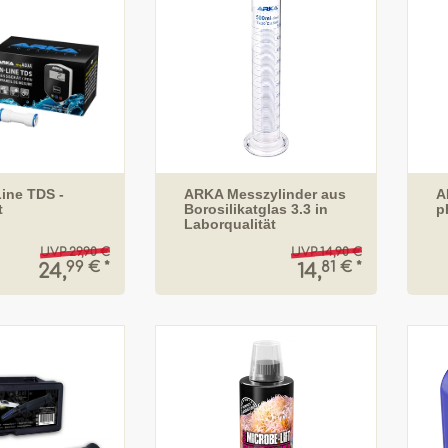
ine TDS -
ARKA Messzylinder aus
A
t
Borosilikatglas 3.3 in
p
Laborqualität
UVP 29,90 €
UVP 14,90 €
99 € *
81 € *
24,
14,