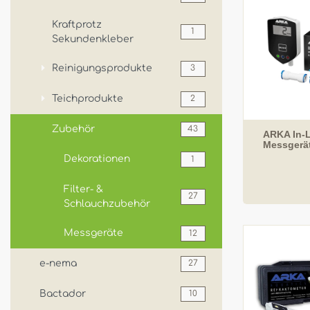
Kraftprotz
1
Sekundenkleber
Reinigungsprodukte
3
Teichprodukte
2
Zubehör
43
ARKA In-L
Messgerä
Dekorationen
1
Filter- &
27
Schlauchzubehör
Messgeräte
12
e-nema
27
Bactador
10