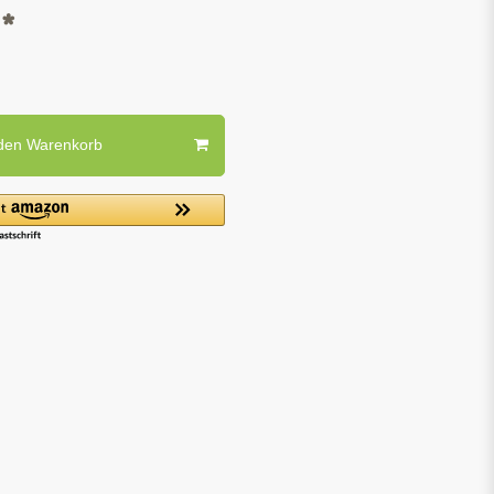
*
R
 den Warenkorb