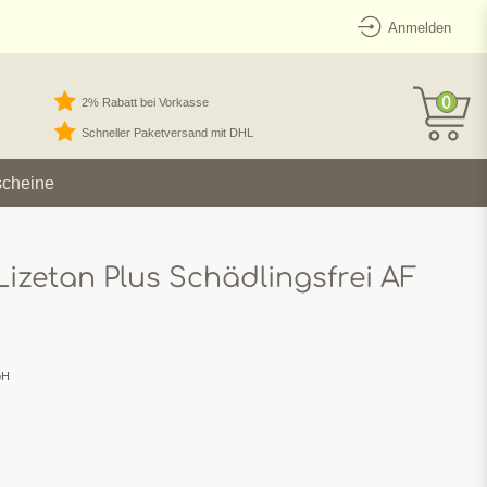
Anmelden
0
2% Rabatt bei Vorkasse
Schneller Paketversand mit DHL
scheine
Lizetan Plus Schädlingsfrei AF
bH