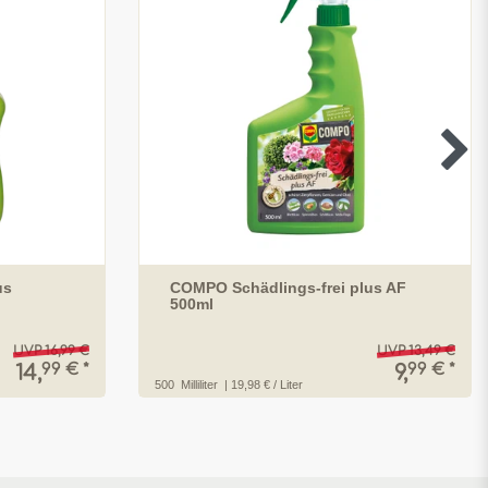
us
COMPO Schädlings-frei plus AF
500ml
UVP 16,99 €
UVP 13,49 €
99 € *
99 € *
14,
9,
500
Milliliter
| 19,98 € / Liter