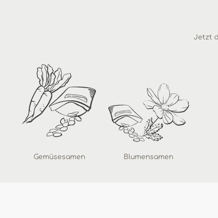
Jetzt d
Gemüsesamen
Blumensamen