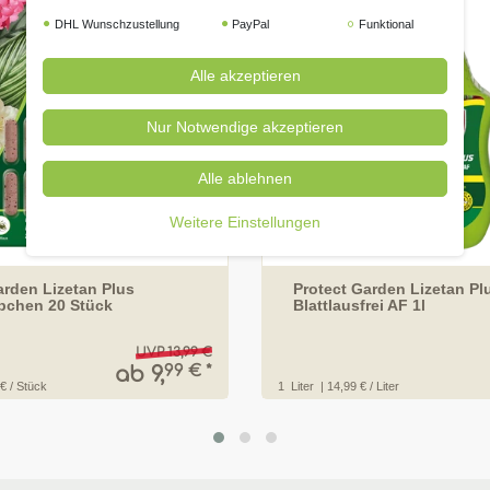
DHL Wunschzustellung
PayPal
Funktional
Alle akzeptieren
Nur Notwendige akzeptieren
Alle ablehnen
Weitere Einstellungen
arden Lizetan Plus
Protect Garden Lizetan Pl
bchen 20 Stück
Blattlausfrei AF 1l
UVP 13,99 €
99 € *
ab 9,
 € / Stück
1
Liter
| 14,99 € / Liter