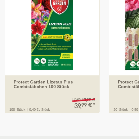
Protect Garden Lizetan Plus
Protect G
Combistäbchen 100 Stück
Combistä
UVP 43,99 €
99 € *
39,
100
Stück
| 0,40 € / Stück
20
Stück
| 0,50