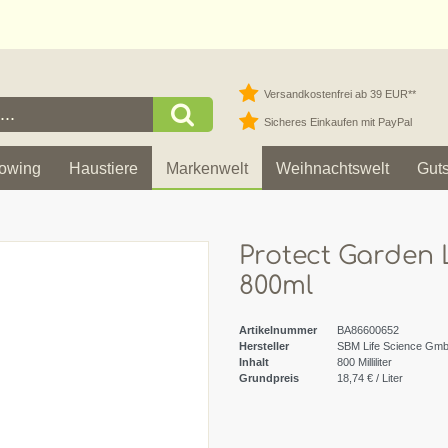
Versandkostenfrei ab 39 EUR**
Sicheres Einkaufen mit PayPal
owing
Haustiere
Markenwelt
Weihnachtswelt
Gut
Protect Garden 
800ml
Artikelnummer
BA86600652
Hersteller
SBM Life Science Gm
Inhalt
800
Milliliter
Grundpreis
18,74 € / Liter