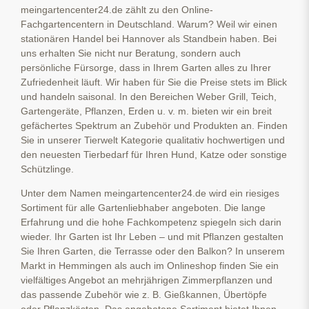
meingartencenter24.de zählt zu den Online-
Fachgartencentern in Deutschland. Warum? Weil wir einen
stationären Handel bei Hannover als Standbein haben. Bei
uns erhalten Sie nicht nur Beratung, sondern auch
persönliche Fürsorge, dass in Ihrem Garten alles zu Ihrer
Zufriedenheit läuft. Wir haben für Sie die Preise stets im Blick
und handeln saisonal. In den Bereichen Weber Grill, Teich,
Gartengeräte, Pflanzen, Erden u. v. m. bieten wir ein breit
gefächertes Spektrum an Zubehör und Produkten an. Finden
Sie in unserer Tierwelt Kategorie qualitativ hochwertigen und
den neuesten Tierbedarf für Ihren Hund, Katze oder sonstige
Schützlinge.
Unter dem Namen meingartencenter24.de wird ein riesiges
Sortiment für alle Gartenliebhaber angeboten. Die lange
Erfahrung und die hohe Fachkompetenz spiegeln sich darin
wieder. Ihr Garten ist Ihr Leben – und mit Pflanzen gestalten
Sie Ihren Garten, die Terrasse oder den Balkon? In unserem
Markt in Hemmingen als auch im Onlineshop finden Sie ein
vielfältiges Angebot an mehrjährigen Zimmerpflanzen und
das passende Zubehör wie z. B. Gießkannen, Übertöpfe
oder Pflanzkästen. Das angebotene Sortiment bietet Ihnen