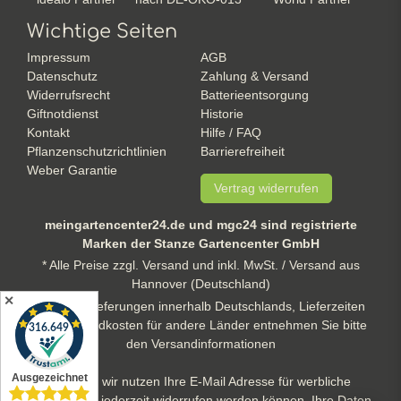
Wichtige Seiten
Impressum
AGB
Datenschutz
Zahlung & Versand
Widerrufsrecht
Batterieentsorgung
Giftnotdienst
Historie
Kontakt
Hilfe / FAQ
Pflanzenschutzrichtlinien
Barrierefreiheit
Weber Garantie
Vertrag widerrufen
meingartencenter24.de und mgc24 sind registrierte
Marken der Stanze Gartencenter GmbH
* Alle Preise zzgl. Versand und inkl. MwSt. / Versand aus
Hannover (Deutschland)
✕
** gilt für Lieferungen innerhalb Deutschlands, Lieferzeiten
und Versandkosten für andere Länder entnehmen Sie bitte
den Versandinformationen
Hinweis: wir nutzen Ihre E-Mail Adresse für werbliche
Zwecke, die jederzeit widerrufen werden können. Ihre Daten