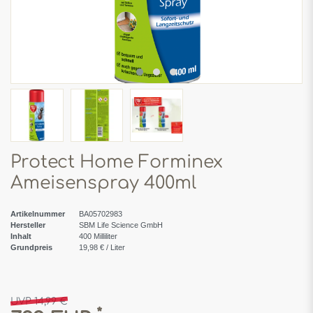
Protect Home Forminex
Ameisenspray 400ml
Artikelnummer
BA05702983
Hersteller
SBM Life Science GmbH
Inhalt
400
Milliliter
Grundpreis
19,98 € / Liter
UVP 14,99 €