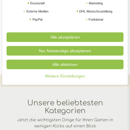
Essenziell
Marketing
Externe Medien
DHL Wunschzustellung
PayPal
Funktional
-2%
Protect Home FormineX Ameisen Köderdose 2 Stück
Alle akzeptieren
UVP 9,99 €
79 € *
9,
Nur Notwendige akzeptieren
2
Stück
| 4,90 € / Stück
Alle ablehnen
Weitere Einstellungen
Unsere beliebtesten
Kategorien
Jetzt die wichtigsten Dinge für Ihren Garten in
wenigen Klicks auf einen Blick