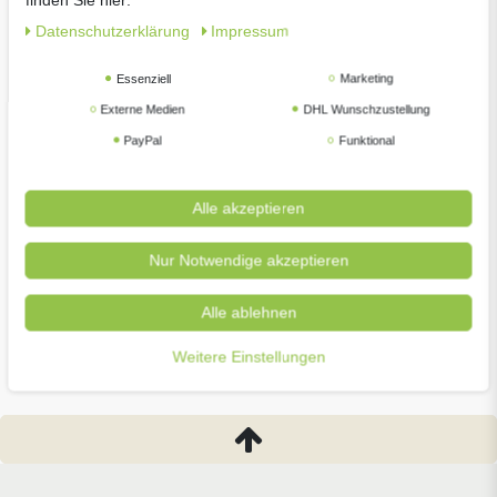
Daten­schutz­erklärung
Impressum
Essenziell
Marketing
Externe Medien
DHL Wunschzustellung
PayPal
Funktional
Alle akzeptieren
-36%
COMPO Rasenunkrautvernichter Banvel Quattro
Nur Notwendige akzeptieren
400ml
UVP 27,99 €
Alle ablehnen
99 € *
17,
400
Milliliter
| 44,98 € / Liter
Weitere Einstellungen