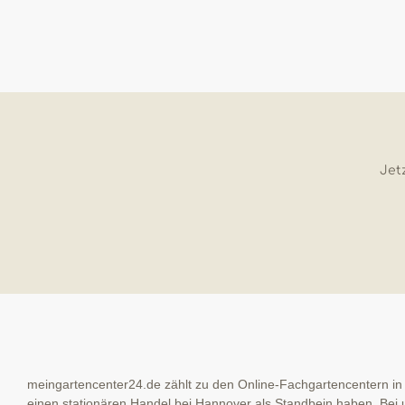
Jetz
meingartencenter24.de zählt zu den Online-Fachgartencentern in
einen stationären Handel bei Hannover als Standbein haben. Bei u