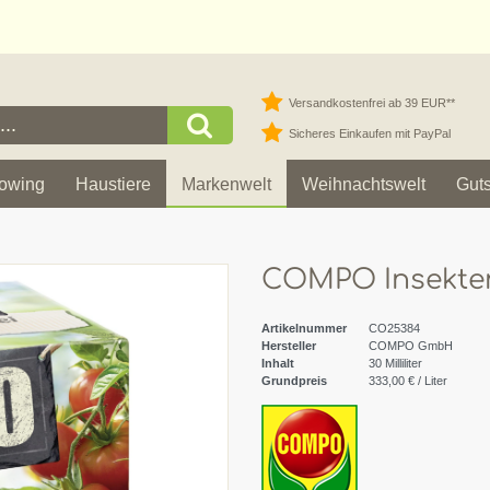
Versandkostenfrei ab 39 EUR**
Sicheres Einkaufen mit PayPal
owing
Haustiere
Markenwelt
Weihnachtswelt
Gut
COMPO Insekten
Artikelnummer
CO25384
Hersteller
COMPO GmbH
Inhalt
30
Milliliter
Grundpreis
333,00 € / Liter