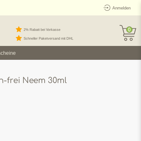
Anmelden
0
2% Rabatt bei Vorkasse
Schneller Paketversand mit DHL
scheine
-frei Neem 30ml