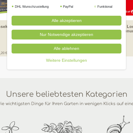
DHL Wunschzustellung
PayPal
Funktional
Artikelpaket
Alle akzeptieren
sekten-frei Neem 75ml
[Paket] Protect Garden Lo
Quattro Universal-Rasenun
Nur Notwendige akzeptieren
250ml
UVP 19,99 €
Alle ablehnen
99 € *
12,
20 € / Liter
250
Milliliter
| 73,96 € / Liter
Weitere Einstellungen
Unsere beliebtesten Kategorien
ie wichtigsten Dinge für Ihren Garten in wenigen Klicks auf ein