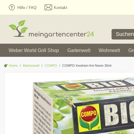
Hilfe / FAQ
Kontakt
Weber World Grill Shop
Gartenwelt
Wohnwelt
Gr
Home
Markenwelt
COMPO
COMPO Insekten-frei Neem 30ml