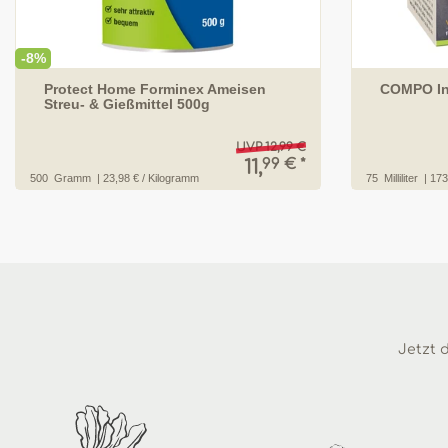
-8%
Protect Home Forminex Ameisen
COMPO In
Streu- & Gießmittel 500g
UVP 12,99 €
99 € *
11,
500
Gramm
| 23,98 € / Kilogramm
75
Milliliter
| 173,
Jetzt d