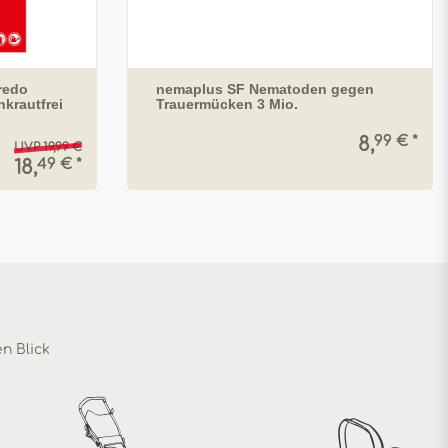
redo
nemaplus SF Nematoden gegen
krautfrei
Trauermücken 3 Mio.
99 € *
8,
UVP 19,99 €
49 € *
18,
en Blick