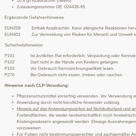
10,6 g/l Azadirachtin (Neem)
Zulassungsnummer DE: 024436-65
Ergänzende Gefahrenhinweise
EUH208 Enthält Azadirachtin. Kann allergische Reaktionen herv
EUH401 Zur Vermeidung von Risiken für Mensch und Umwelt ist 
Sicherheitshinweise:
P101 Ist ärztlicher Rat erforderlich, Verpackung oder Kennzeich
P102 Darf nicht in die Hände von Kindern gelangen.
P103 Vor Gebrauch Kennzeichnungsetikett lesen.
P270 Bei Gebrauch nicht essen, trinken oder rauchen.
Hinweise nach CLP-Verordung:
Pflanzenschutzmittel vorsichtig verwenden. Vor Verwendung st
Anwendung durch nicht-berufliche Anwender zulässig.
Hinweis auf das Anwendungsverbot auf Nichtkulturland und
Freilandflächen, die weder landwirtschaftlich noch forstwirts
Küstengewässern angewandt werden. Etwaige Ausnahmegenehm
vorzuweisen.
Für Folgen nicht bestimmungsgerechter und sachgemäßer 