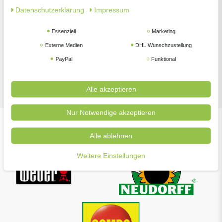
Daten­schutz­erklärung
Impressum
Essenziell
Marketing
Externe Medien
DHL Wunschzustellung
PayPal
Funktional
Zubehör
Alle akzeptieren
Nur Notwendige akzeptieren
Unsere beliebtesten Marken
Alle ablehnen
Weitere Einstellungen