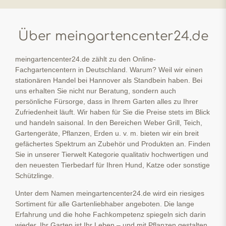
Über meingartencenter24.de
meingartencenter24.de zählt zu den Online-
Fachgartencentern in Deutschland. Warum? Weil wir einen
stationären Handel bei Hannover als Standbein haben. Bei
uns erhalten Sie nicht nur Beratung, sondern auch
persönliche Fürsorge, dass in Ihrem Garten alles zu Ihrer
Zufriedenheit läuft. Wir haben für Sie die Preise stets im Blick
und handeln saisonal. In den Bereichen Weber Grill, Teich,
Gartengeräte, Pflanzen, Erden u. v. m. bieten wir ein breit
gefächertes Spektrum an Zubehör und Produkten an. Finden
Sie in unserer Tierwelt Kategorie qualitativ hochwertigen und
den neuesten Tierbedarf für Ihren Hund, Katze oder sonstige
Schützlinge.
Unter dem Namen meingartencenter24.de wird ein riesiges
Sortiment für alle Gartenliebhaber angeboten. Die lange
Erfahrung und die hohe Fachkompetenz spiegeln sich darin
wieder. Ihr Garten ist Ihr Leben – und mit Pflanzen gestalten