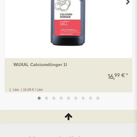
WUXAL Calciumdünger 1l
99 € *
16,
1
Liter
| 16,99 € / Liter