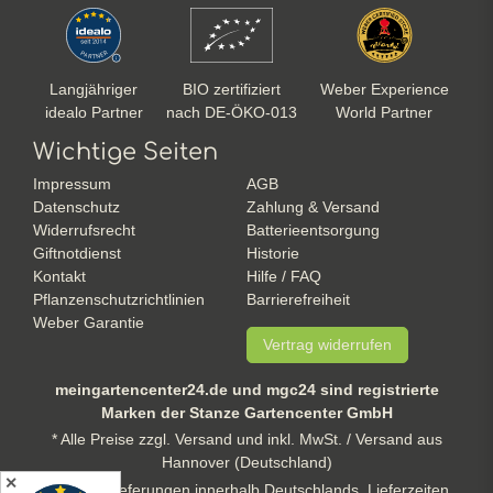
Langjähriger
BIO zertifiziert
Weber Experience
idealo Partner
nach DE-ÖKO-013
World Partner
Wichtige Seiten
Impressum
AGB
Datenschutz
Zahlung & Versand
Widerrufsrecht
Batterieentsorgung
Giftnotdienst
Historie
Kontakt
Hilfe / FAQ
Pflanzenschutzrichtlinien
Barrierefreiheit
Weber Garantie
Vertrag widerrufen
meingartencenter24.de und mgc24 sind registrierte
Marken der Stanze Gartencenter GmbH
* Alle Preise zzgl. Versand und inkl. MwSt. / Versand aus
Hannover (Deutschland)
✕
** gilt für Lieferungen innerhalb Deutschlands, Lieferzeiten