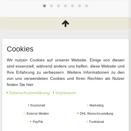
Unsere beliebtesten
Cookies
Kategorien
Wir nutzen Cookies auf unserer Website. Einige von diesen
Jetzt die wichtigsten Dinge für Ihren Garten in
sind essenziell, während andere uns helfen, diese Website und
wenigen Klicks auf einen Blick
Ihre Erfahrung zu verbessern. Weitere Informationen zu den
von uns verwendeten Cookies und Ihren Rechten als Nutzer
finden Sie hier:
Daten­schutz­erklärung
Impressum
Essenziell
Marketing
Externe Medien
DHL Wunschzustellung
Gemüsesamen
Blumensamen
Anzucht
PayPal
Funktional