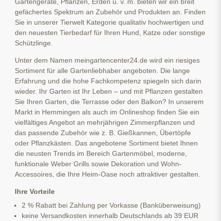
Gartengeräte, Pflanzen, Erden u. v. m. bieten wir ein breit
gefächertes Spektrum an Zubehör und Produkten an. Finden
Sie in unserer Tierwelt Kategorie qualitativ hochwertigen und
den neuesten Tierbedarf für Ihren Hund, Katze oder sonstige
Schützlinge.
Unter dem Namen meingartencenter24.de wird ein riesiges
Sortiment für alle Gartenliebhaber angeboten. Die lange
Erfahrung und die hohe Fachkompetenz spiegeln sich darin
wieder. Ihr Garten ist Ihr Leben – und mit Pflanzen gestalten
Sie Ihren Garten, die Terrasse oder den Balkon? In unserem
Markt in Hemmingen als auch im Onlineshop finden Sie ein
vielfältiges Angebot an mehrjährigen Zimmerpflanzen und
das passende Zubehör wie z. B. Gießkannen, Übertöpfe
oder Pflanzkästen. Das angebotene Sortiment bietet Ihnen
die neusten Trends im Bereich Gartenmöbel, moderne,
funktionale Weber Grills sowie Dekoration und Wohn-
Accessoires, die Ihre Heim-Oase noch attraktiver gestalten.
Ihre Vorteile
2 % Rabatt bei Zahlung per Vorkasse (Banküberweisung)
keine Versandkosten innerhalb Deutschlands ab 39 EUR