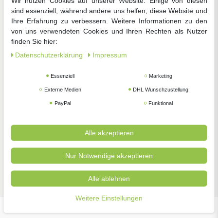
Wir nutzen Cookies auf unserer Website. Einige von diesen
Gemüsesamen
Blumensamen
Anzucht
sind essenziell, während andere uns helfen, diese Website und
Ihre Erfahrung zu verbessern. Weitere Informationen zu den
von uns verwendeten Cookies und Ihren Rechten als Nutzer
finden Sie hier:
Daten­schutz­erklärung
Impressum
Essenziell
Marketing
Zimmerpflanzen
Pflanzenschutz
Gartengeräte
Externe Medien
DHL Wunschzustellung
PayPal
Funktional
Alle akzeptieren
Nur Notwendige akzeptieren
Zubehör
Alle ablehnen
Weitere Einstellungen