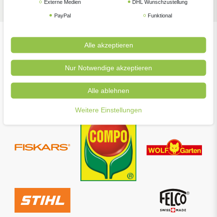
Externe Medien
DHL Wunschzustellung
PayPal
Funktional
Alle akzeptieren
Unsere beliebtesten Marken
Nur Notwendige akzeptieren
Alle ablehnen
Weitere Einstellungen