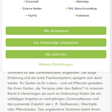
meingartencenter24.de zählt zu den Online-
Essenziell
Marketing
Fachgartencentern in Deutschland. Warum? Weil wir einen
Externe Medien
DHL Wunschzustellung
stationären Handel bei Hannover als Standbein haben. Bei
PayPal
Funktional
uns erhalten Sie nicht nur Beratung, sondern auch
persönliche Fürsorge, dass in Ihrem Garten alles zu Ihrer
Zufriedenheit läuft. Wir haben für Sie die Preise stets im Blick
Alle akzeptieren
und handeln saisonal. In den Bereichen Weber Grill, Teich,
Gartengeräte, Pflanzen, Erden u. v. m. bieten wir ein breit
Nur Notwendige akzeptieren
gefächertes Spektrum an Zubehör und Produkten an. Finden
Sie in unserer Tierwelt Kategorie qualitativ hochwertigen und
den neuesten Tierbedarf für Ihren Hund, Katze oder sonstige
Alle ablehnen
Schützlinge.
Weitere Einstellungen
Unter dem Namen meingartencenter24.de wird ein riesiges
Sortiment für alle Gartenliebhaber angeboten. Die lange
Erfahrung und die hohe Fachkompetenz spiegeln sich darin
wieder. Ihr Garten ist Ihr Leben – und mit Pflanzen gestalten
Sie Ihren Garten, die Terrasse oder den Balkon? In unserem
Markt in Hemmingen als auch im Onlineshop finden Sie ein
vielfältiges Angebot an mehrjährigen Zimmerpflanzen und
das passende Zubehör wie z. B. Gießkannen, Übertöpfe
oder Pflanzkästen. Das angebotene Sortiment bietet Ihnen