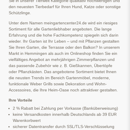
Sie in unserer Tierwelt Kategorie qualitativ hochwertigen und
den neuesten Tierbedarf für Ihren Hund, Katze oder sonstige
Schützlinge.
Unter dem Namen meingartencenter24.de wird ein riesiges
Sortiment für alle Gartenliebhaber angeboten. Die lange
Erfahrung und die hohe Fachkompetenz spiegeln sich darin
wieder. Ihr Garten ist Ihr Leben – und mit Pflanzen gestalten
Sie Ihren Garten, die Terrasse oder den Balkon? In unserem
Markt in Hemmingen als auch im Onlineshop finden Sie ein
vielfältiges Angebot an mehrjährigen Zimmerpflanzen und
das passende Zubehör wie z. B. Gießkannen, Übertöpfe
oder Pflanzkästen. Das angebotene Sortiment bietet Ihnen
die neusten Trends im Bereich Gartenmöbel, moderne,
funktionale Weber Grills sowie Dekoration und Wohn-
Accessoires, die Ihre Heim-Oase noch attraktiver gestalten.
Ihre Vorteile
2 % Rabatt bei Zahlung per Vorkasse (Banküberweisung)
keine Versandkosten innerhalb Deutschlands ab 39 EUR
Warenkorbwert
sicherer Datentransfer durch SSL/TLS-Verschlüsselung