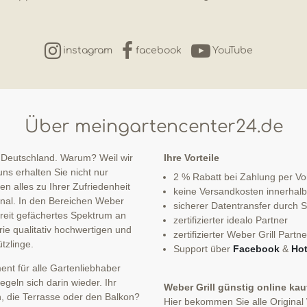
instagram
facebook
YouTube
Über meingartencenter24.de
 Deutschland. Warum? Weil wir
Ihre Vorteile
ns erhalten Sie nicht nur
2 % Rabatt bei Zahlung per V
n alles zu Ihrer Zufriedenheit
keine Versandkosten innerhal
sonal. In den Bereichen Weber
sicherer Datentransfer durch
 breit gefächertes Spektrum an
zertifizierter idealo Partner
ie qualitativ hochwertigen und
zertifizierter Weber Grill Partne
tzlinge.
Support über
Facebook
&
Hot
nt für alle Gartenliebhaber
eln sich darin wieder. Ihr
Weber Grill günstig online ka
n, die Terrasse oder den Balkon?
Hier bekommen Sie alle Original