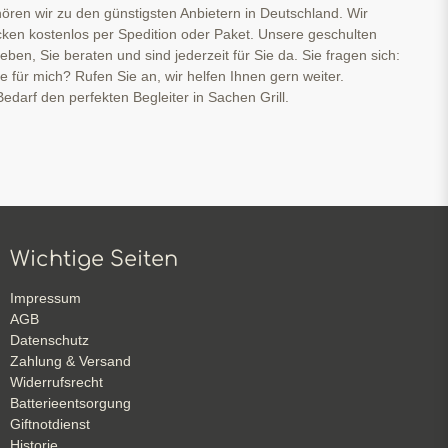
ören wir zu den günstigsten Anbietern in Deutschland. Wir
cken kostenlos per Spedition oder Paket. Unsere geschulten
ben, Sie beraten und sind jederzeit für Sie da. Sie fragen sich:
ge für mich? Rufen Sie an, wir helfen Ihnen gern weiter.
edarf den perfekten Begleiter in Sachen Grill.
Wichtige Seiten
Impressum
AGB
Datenschutz
Zahlung & Versand
Widerrufsrecht
Batterieentsorgung
Giftnotdienst
Historie