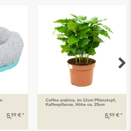
cm
Coffea arabica, im 12cm Pflanztopf,
Kaffeepflanze, Höhe ca. 25cm
99 € *
99 € *
5,
5,