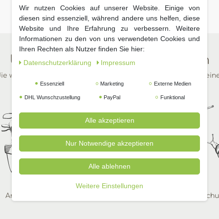
Wir nutzen Cookies auf unserer Website. Einige von
diesen sind essenziell, während andere uns helfen, diese
Website und Ihre Erfahrung zu verbessern. Weitere
Informationen zu den von uns verwendeten Cookies und
Ihren Rechten als Nutzer finden Sie hier:
Unsere beliebtesten Kategorien
Daten­schutz­erklärung
Impressum
ie wichtigsten Dinge für Ihren Garten in wenigen Klicks auf ein
Essenziell
Marketing
Externe Medien
DHL Wunschzustellung
PayPal
Funktional
Alle akzeptieren
Nur Notwendige akzeptieren
Alle ablehnen
Weitere Einstellungen
Anzucht
Zimmerpflanzen
Pflanzenschu