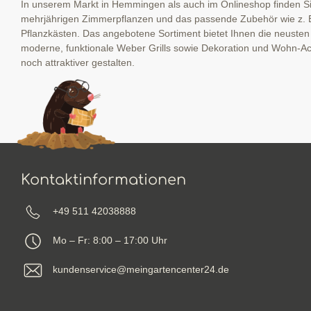
In unserem Markt in Hemmingen als auch im Onlineshop finden Sie
mehrjährigen Zimmerpflanzen und das passende Zubehör wie z. 
Pflanzkästen. Das angebotene Sortiment bietet Ihnen die neuste
moderne, funktionale Weber Grills sowie Dekoration und Wohn-Ac
noch attraktiver gestalten.
Kontaktinformationen
+49 511 42038888
Mo – Fr: 8:00 – 17:00 Uhr
kundenservice@meingartencenter24.de