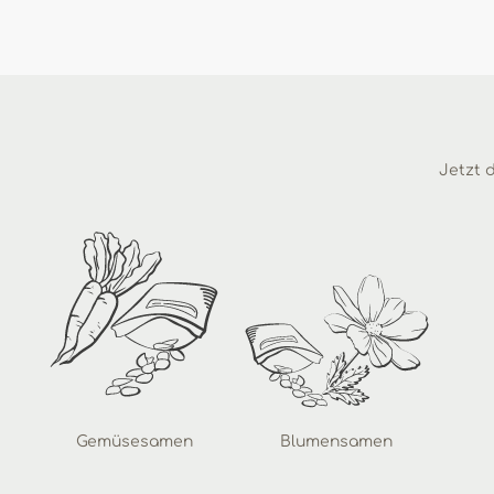
Jetzt d
Gemüsesamen
Blumensamen