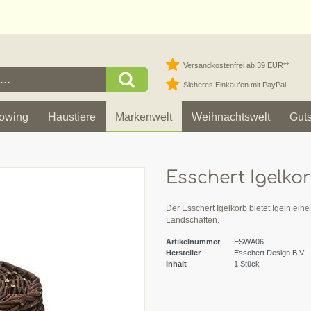
Versandkostenfrei ab 39 EUR**
Sicheres Einkaufen mit PayPal
owing
Haustiere
Markenwelt
Weihnachtswelt
Gut
Esschert Igelko
Der Esschert Igelkorb bietet Igeln ein
Landschaften.
Artikelnummer
ESWA06
Hersteller
Esschert Design B.V.
Inhalt
1
Stück