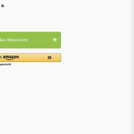
*
R
 den Warenkorb