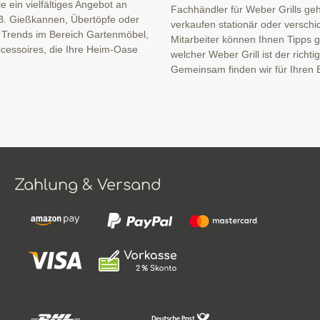
 ein vielfältiges Angebot an
Fachhändler für Weber Grills geh
B. Gießkannen, Übertöpfe oder
verkaufen stationär oder verschi
n Trends im Bereich Gartenmöbel,
Mitarbeiter können Ihnen Tipps ge
cessoires, die Ihre Heim-Oase
welcher Weber Grill ist der richti
Gemeinsam finden wir für Ihren B
Zahlung & Versand