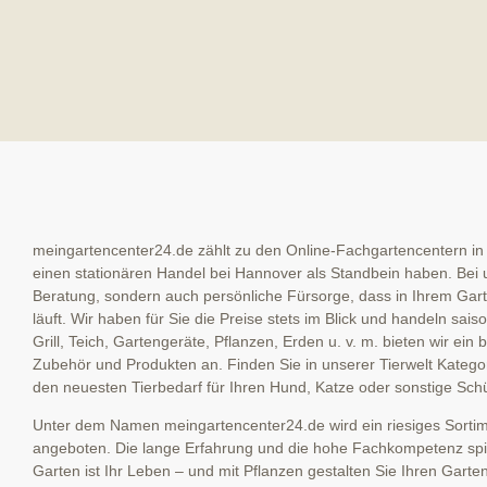
meingartencenter24.de zählt zu den Online-Fachgartencentern in
einen stationären Handel bei Hannover als Standbein haben. Bei u
Beratung, sondern auch persönliche Fürsorge, dass in Ihrem Garte
läuft. Wir haben für Sie die Preise stets im Blick und handeln sai
Grill, Teich, Gartengeräte, Pflanzen, Erden u. v. m. bieten wir ein
Zubehör und Produkten an. Finden Sie in unserer Tierwelt Kategor
den neuesten Tierbedarf für Ihren Hund, Katze oder sonstige Schü
Unter dem Namen meingartencenter24.de wird ein riesiges Sortime
angeboten. Die lange Erfahrung und die hohe Fachkompetenz spieg
Garten ist Ihr Leben – und mit Pflanzen gestalten Sie Ihren Garte