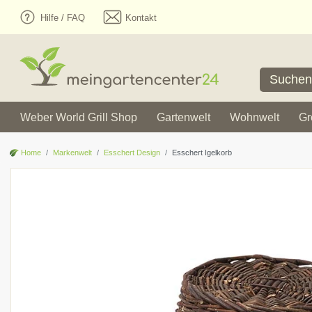
Hilfe / FAQ
Kontakt
Weber World Grill Shop
Gartenwelt
Wohnwelt
Gr
Home
Markenwelt
Esschert Design
Esschert Igelkorb