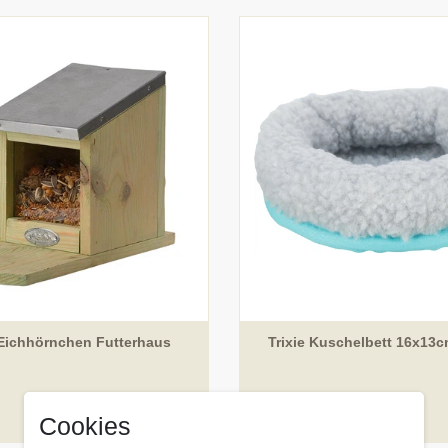
Eichhörnchen Futterhaus
Trixie Kuschelbett 16x13
UVP 14,99 €
99 € *
12,
Cookies