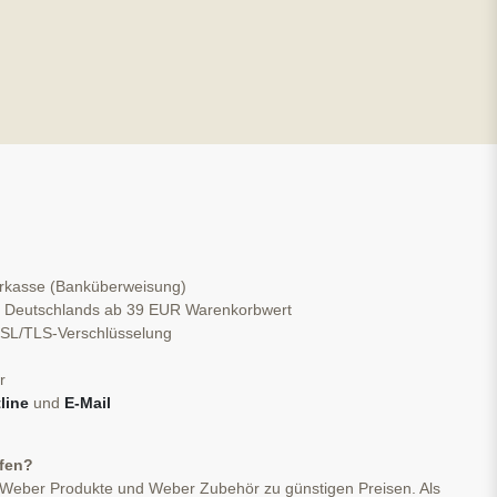
orkasse (Banküberweisung)
b Deutschlands ab 39 EUR Warenkorbwert
 SSL/TLS-Verschlüsselung
r
line
und
E-Mail
ufen?
 Weber Produkte und Weber Zubehör zu günstigen Preisen. Als