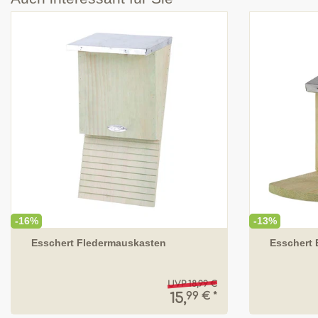
-16%
-13%
Esschert Fledermauskasten
Esschert 
UVP 18,99 €
99 € *
15,