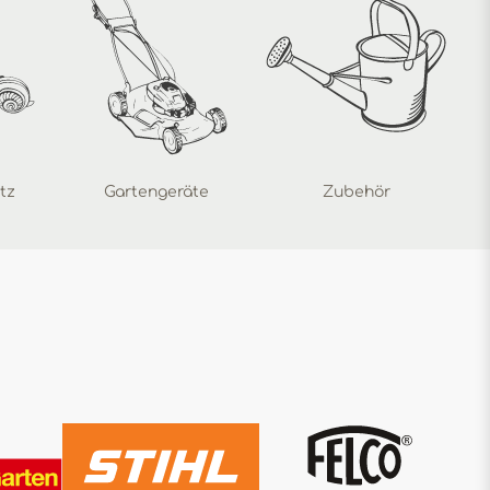
tz
Gartengeräte
Zubehör