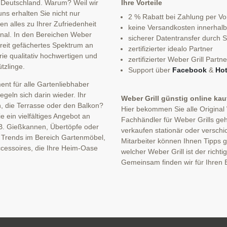
 Deutschland. Warum? Weil wir
Ihre Vorteile
ns erhalten Sie nicht nur
2 % Rabatt bei Zahlung per V
n alles zu Ihrer Zufriedenheit
keine Versandkosten innerhal
sonal. In den Bereichen Weber
sicherer Datentransfer durch
 breit gefächertes Spektrum an
zertifizierter idealo Partner
ie qualitativ hochwertigen und
zertifizierter Weber Grill Partne
tzlinge.
Support über
Facebook
&
Hot
nt für alle Gartenliebhaber
eln sich darin wieder. Ihr
Weber Grill günstig online ka
n, die Terrasse oder den Balkon?
Hier bekommen Sie alle Original
 ein vielfältiges Angebot an
Fachhändler für Weber Grills geh
B. Gießkannen, Übertöpfe oder
verkaufen stationär oder verschi
n Trends im Bereich Gartenmöbel,
Mitarbeiter können Ihnen Tipps ge
cessoires, die Ihre Heim-Oase
welcher Weber Grill ist der richti
Gemeinsam finden wir für Ihren B