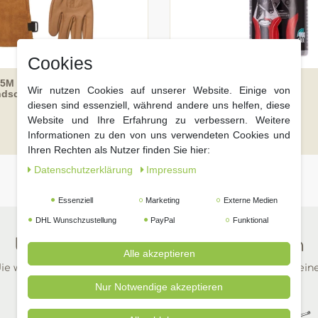
Cookies
5M Premium Rindnarben-
Felco 980 Felco Spray
Wir nutzen Cookies auf unserer Website. Einige von
dschuhe, Größe M
diesen sind essenziell, während andere uns helfen, diese
Website und Ihre Erfahrung zu verbessern. Weitere
UVP 41,75 €
Informationen zu den von uns verwendeten Cookies und
99 € *
38,
Ihren Rechten als Nutzer finden Sie hier:
Daten­schutz­erklärung
Impressum
Essenziell
Marketing
Externe Medien
DHL Wunschzustellung
PayPal
Funktional
Unsere beliebtesten Kategorien
Alle akzeptieren
ie wichtigsten Dinge für Ihren Garten in wenigen Klicks auf ein
Nur Notwendige akzeptieren