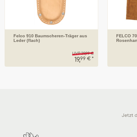
Felco 910 Baumscheren-Träger aus
FELCO 70
Leder (flach)
Rosenhan
UVP 29,99 €
99 € *
19,
Jetzt d