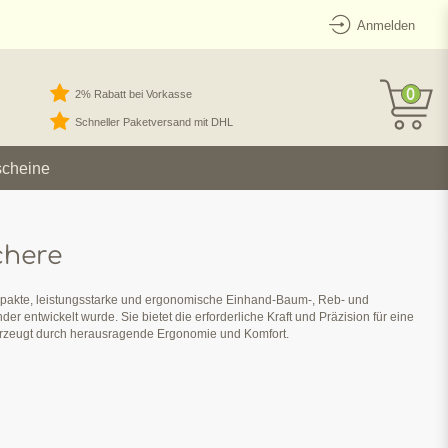
Anmelden
0
2% Rabatt bei Vorkasse
Schneller Paketversand mit DHL
scheine
chere
mpakte, leistungsstarke und ergonomische Einhand-Baum-, Reb- und
der entwickelt wurde. Sie bietet die erforderliche Kraft und Präzision für eine
erzeugt durch herausragende Ergonomie und Komfort.