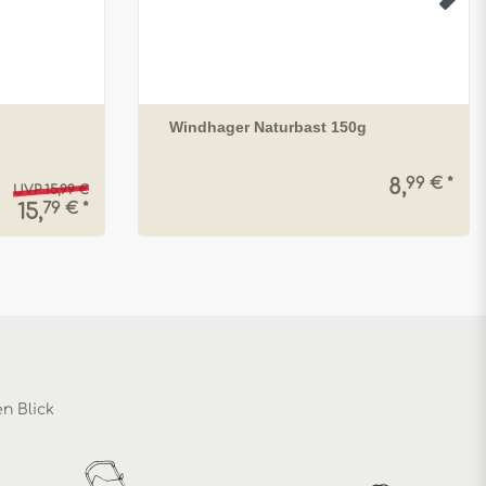
Windhager Naturbast 150g
99 € *
8,
UVP 15,99 €
79 € *
15,
en Blick