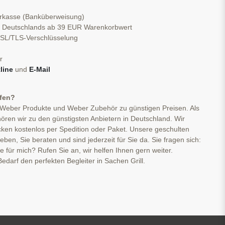
orkasse (Banküberweisung)
b Deutschlands ab 39 EUR Warenkorbwert
 SSL/TLS-Verschlüsselung
r
line
und
E-Mail
ufen?
 Weber Produkte und Weber Zubehör zu günstigen Preisen. Als
ören wir zu den günstigsten Anbietern in Deutschland. Wir
cken kostenlos per Spedition oder Paket. Unsere geschulten
ben, Sie beraten und sind jederzeit für Sie da. Sie fragen sich:
ge für mich? Rufen Sie an, wir helfen Ihnen gern weiter.
edarf den perfekten Begleiter in Sachen Grill.