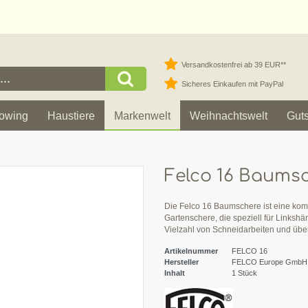
Versandkostenfrei ab 39 EUR**
Sicheres Einkaufen mit PayPal
owing
Haustiere
Markenwelt
Weihnachtswelt
Gut
Felco 16 Baums
Die Felco 16 Baumschere ist eine ko
Gartenschere, die speziell für Linkshän
Vielzahl von Schneidarbeiten und üb
Artikelnummer
FELCO 16
Hersteller
FELCO Europe GmbH
Inhalt
1
Stück