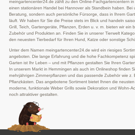
meingartencenter24.de zählt zu den Online-Fachgartencentern in
einen stationären Handel bei Hannover als Standbein haben. Bei u
Beratung, sondern auch persönliche Fürsorge, dass in Ihrem Garte
läuft. Wir haben für Sie die Preise stets im Blick und handeln sai
Grill, Teich, Gartengeräte, Pflanzen, Erden u. v. m. bieten wir ein
Zubehör und Produkten an. Finden Sie in unserer Tierwelt Kategor
den neuesten Tierbedarf für Ihren Hund, Katze oder sonstige Schü
Unter dem Namen meingartencenter24.de wird ein riesiges Sortime
angeboten. Die lange Erfahrung und die hohe Fachkompetenz spieg
Garten ist Ihr Leben – und mit Pflanzen gestalten Sie Ihren Garte
In unserem Markt in Hemmingen als auch im Onlineshop finden Sie
mehrjährigen Zimmerpflanzen und das passende Zubehör wie z. 
Pflanzkästen. Das angebotene Sortiment bietet Ihnen die neuste
moderne, funktionale Weber Grills sowie Dekoration und Wohn-Ac
noch attraktiver gestalten.