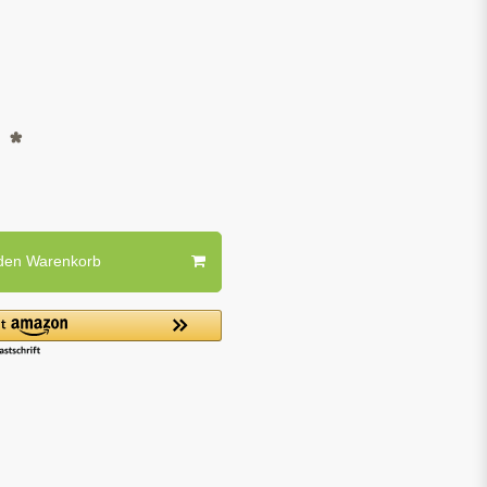
*
R
 den Warenkorb