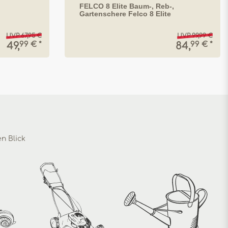
FELCO 8 Elite Baum-, Reb-,
Gartenschere Felco 8 Elite
UVP 67,95 €
UVP 99,99 €
99 € *
99 € *
49,
84,
en Blick