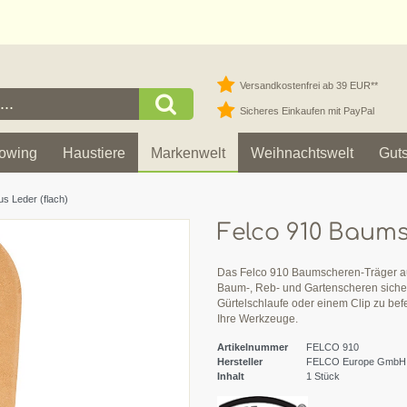
Versandkostenfrei ab 39 EUR**
Sicheres Einkaufen mit PayPal
owing
Haustiere
Markenwelt
Weihnachtswelt
Gut
s Leder (flach)
Felco 910 Baums
Das Felco 910 Baumscheren-Träger aus 
Baum-, Reb- und Gartenscheren sicher u
Gürtelschlaufe oder einem Clip zu befe
Ihre Werkzeuge.
Artikelnummer
FELCO 910
Hersteller
FELCO Europe GmbH
Inhalt
1
Stück