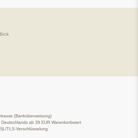
Blick
orkasse (Banküberweisung)
b Deutschlands ab 39 EUR Warenkorbwert
 SSL/TLS-Verschlüsselung