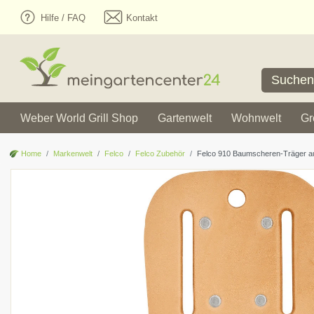
Hilfe / FAQ
Kontakt
Weber World Grill Shop
Gartenwelt
Wohnwelt
Gr
Home
Markenwelt
Felco
Felco Zubehör
Felco 910 Baumscheren-Träger au