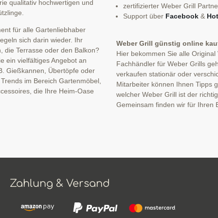
ie qualitativ hochwertigen und
zertifizierter Weber Grill Partne
tzlinge.
Support über
Facebook
&
Hot
nt für alle Gartenliebhaber
eln sich darin wieder. Ihr
Weber Grill günstig online ka
n, die Terrasse oder den Balkon?
Hier bekommen Sie alle Original
 ein vielfältiges Angebot an
Fachhändler für Weber Grills geh
B. Gießkannen, Übertöpfe oder
verkaufen stationär oder verschi
n Trends im Bereich Gartenmöbel,
Mitarbeiter können Ihnen Tipps ge
cessoires, die Ihre Heim-Oase
welcher Weber Grill ist der richti
Gemeinsam finden wir für Ihren B
Zahlung & Versand