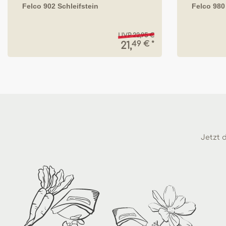
Felco 902 Schleifstein
Felco 980
UVP 22,95 €
49 € *
21,
Jetzt d