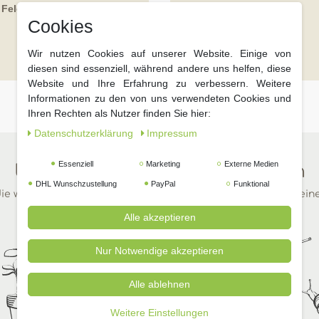
 Felco Spray
Felco 6 Baumschere
Cookies
UVP 15,99 €
Wir nutzen Cookies auf unserer Website. Einige von
79 € *
15,
diesen sind essenziell, während andere uns helfen, diese
Website und Ihre Erfahrung zu verbessern. Weitere
Informationen zu den von uns verwendeten Cookies und
Ihren Rechten als Nutzer finden Sie hier:
Daten­schutz­erklärung
Impressum
Essenziell
Marketing
Externe Medien
Unsere beliebtesten Kategorien
DHL Wunschzustellung
PayPal
Funktional
ie wichtigsten Dinge für Ihren Garten in wenigen Klicks auf ein
Alle akzeptieren
Nur Notwendige akzeptieren
Alle ablehnen
Weitere Einstellungen