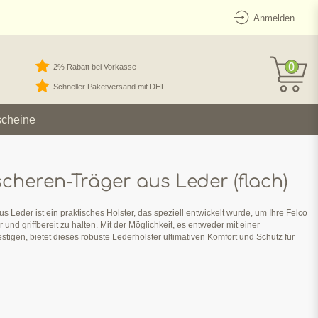
Anmelden
0
2% Rabatt bei Vorkasse
Schneller Paketversand mit DHL
scheine
cheren-Träger aus Leder (flach)
Leder ist ein praktisches Holster, das speziell entwickelt wurde, um Ihre Felco
nd griffbereit zu halten. Mit der Möglichkeit, es entweder mit einer
stigen, bietet dieses robuste Lederholster ultimativen Komfort und Schutz für