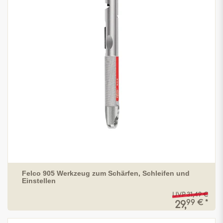
Felco 905 Werkzeug zum Schärfen, Schleifen und
Einstellen
UVP 31,49 €
99 € *
29,