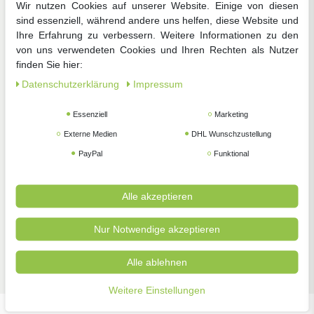
Wir nutzen Cookies auf unserer Website. Einige von diesen
Gemüsesamen
Blumensamen
Anzucht
sind essenziell, während andere uns helfen, diese Website und
Ihre Erfahrung zu verbessern. Weitere Informationen zu den
von uns verwendeten Cookies und Ihren Rechten als Nutzer
finden Sie hier:
Daten­schutz­erklärung
Impressum
Essenziell
Marketing
Zimmerpflanzen
Pflanzenschutz
Gartengeräte
Externe Medien
DHL Wunschzustellung
PayPal
Funktional
Alle akzeptieren
Nur Notwendige akzeptieren
Zubehör
Alle ablehnen
Weitere Einstellungen