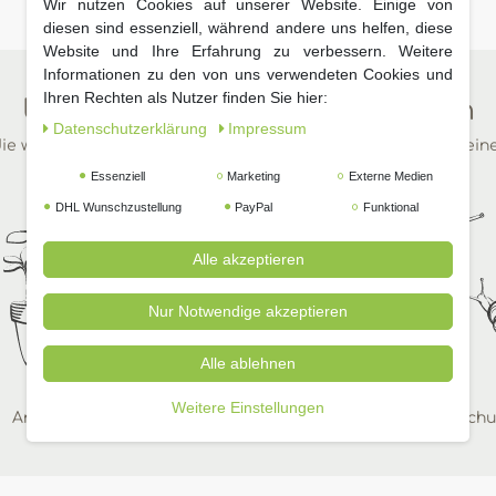
Wir nutzen Cookies auf unserer Website. Einige von
diesen sind essenziell, während andere uns helfen, diese
Website und Ihre Erfahrung zu verbessern. Weitere
Informationen zu den von uns verwendeten Cookies und
Ihren Rechten als Nutzer finden Sie hier:
Unsere beliebtesten Kategorien
Daten­schutz­erklärung
Impressum
ie wichtigsten Dinge für Ihren Garten in wenigen Klicks auf ein
Essenziell
Marketing
Externe Medien
DHL Wunschzustellung
PayPal
Funktional
Alle akzeptieren
Nur Notwendige akzeptieren
Alle ablehnen
Weitere Einstellungen
Anzucht
Zimmerpflanzen
Pflanzenschu