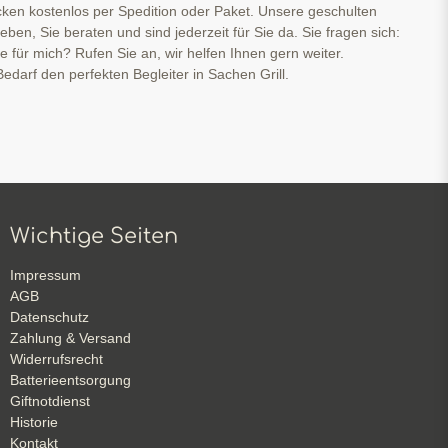
cken kostenlos per Spedition oder Paket. Unsere geschulten
ben, Sie beraten und sind jederzeit für Sie da. Sie fragen sich:
ge für mich? Rufen Sie an, wir helfen Ihnen gern weiter.
edarf den perfekten Begleiter in Sachen Grill.
Wichtige Seiten
Impressum
AGB
Datenschutz
Zahlung & Versand
Widerrufsrecht
Batterieentsorgung
Giftnotdienst
Historie
Kontakt