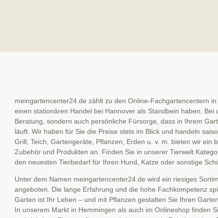
meingartencenter24.de zählt zu den Online-Fachgartencentern in
einen stationären Handel bei Hannover als Standbein haben. Bei u
Beratung, sondern auch persönliche Fürsorge, dass in Ihrem Garte
läuft. Wir haben für Sie die Preise stets im Blick und handeln sai
Grill, Teich, Gartengeräte, Pflanzen, Erden u. v. m. bieten wir ein
Zubehör und Produkten an. Finden Sie in unserer Tierwelt Kategor
den neuesten Tierbedarf für Ihren Hund, Katze oder sonstige Schü
Unter dem Namen meingartencenter24.de wird ein riesiges Sortime
angeboten. Die lange Erfahrung und die hohe Fachkompetenz spieg
Garten ist Ihr Leben – und mit Pflanzen gestalten Sie Ihren Garte
In unserem Markt in Hemmingen als auch im Onlineshop finden Sie