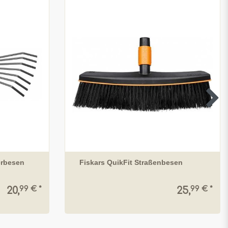
erbesen
Fiskars QuikFit Straßenbesen
99 € *
99 € *
20,
25,