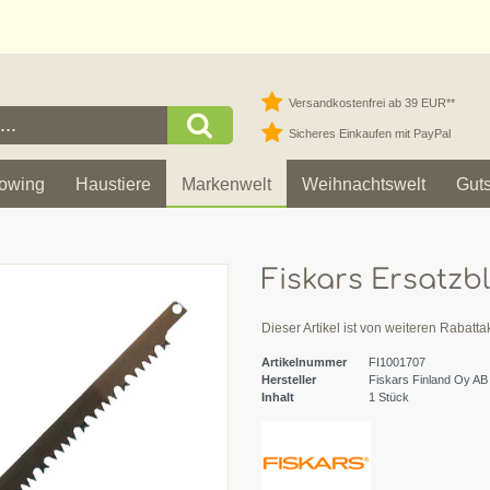
Versandkostenfrei ab 39 EUR**
Sicheres Einkaufen mit PayPal
owing
Haustiere
Markenwelt
Weihnachtswelt
Gut
Fiskars Ersatzb
Dieser Artikel ist von weiteren Rabatt
Artikelnummer
FI1001707
Hersteller
Fiskars Finland Oy AB
Inhalt
1
Stück