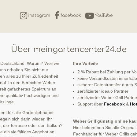
instagram
facebook
YouTube
Über meingartencenter24.de
 Deutschland. Warum? Weil wir
Ihre Vorteile
ns erhalten Sie nicht nur
2 % Rabatt bei Zahlung per V
n alles zu Ihrer Zufriedenheit
keine Versandkosten innerhal
sonal. In den Bereichen Weber
sicherer Datentransfer durch
 breit gefächertes Spektrum an
zertifizierter idealo Partner
ie qualitativ hochwertigen und
zertifizierter Weber Grill Partne
tzlinge.
Support über
Facebook
&
Hot
nt für alle Gartenliebhaber
eln sich darin wieder. Ihr
Weber Grill günstig online ka
n, die Terrasse oder den Balkon?
Hier bekommen Sie alle Original
 ein vielfältiges Angebot an
Fachhändler für Weber Grills geh