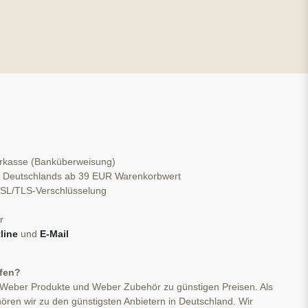
orkasse (Banküberweisung)
b Deutschlands ab 39 EUR Warenkorbwert
 SSL/TLS-Verschlüsselung
r
line
und
E-Mail
ufen?
 Weber Produkte und Weber Zubehör zu günstigen Preisen. Als
ören wir zu den günstigsten Anbietern in Deutschland. Wir