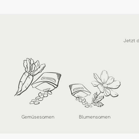
Jetzt d
Gemüsesamen
Blumensamen