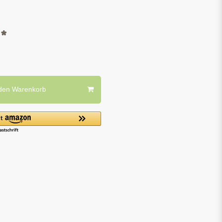
*
R
 den Warenkorb