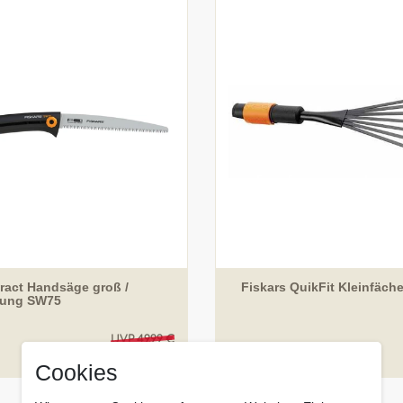
tract Handsäge groß /
Fiskars QuikFit Kleinfäch
ung SW75
UVP 49,99 €
99 € *
47,
Cookies