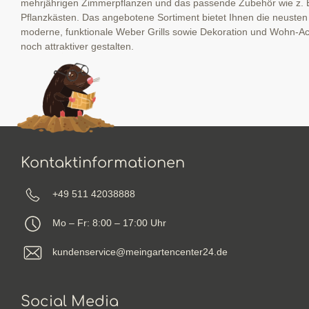
mehrjährigen Zimmerpflanzen und das passende Zubehör wie z. 
Pflanzkästen. Das angebotene Sortiment bietet Ihnen die neuste
moderne, funktionale Weber Grills sowie Dekoration und Wohn-Ac
noch attraktiver gestalten.
Kontaktinformationen
+49 511 42038888
Mo – Fr: 8:00 – 17:00 Uhr
kundenservice@meingartencenter24.de
Social Media