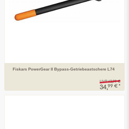
Fiskars PowerGear II Bypass-Getriebeastschere L74
UVP 62,99 €
99 € *
34,