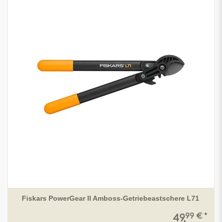
Fiskars PowerGear II Amboss-Getriebeastschere L71
99 € *
49,