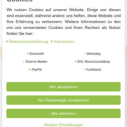
Fiskars PowerGear II Bypass-Getriebeastschere L72
Wir nutzen Cookies auf unserer Website. Einige von diesen
sind essenziell, während andere uns helfen, diese Website und
99 € *
49,
Ihre Erfahrung zu verbessern. Weitere Informationen zu den
von uns verwendeten Cookies und Ihren Rechten als Nutzer
finden Sie hier:
Daten­schutz­erklärung
Impressum
Essenziell
Marketing
Externe Medien
DHL Wunschzustellung
PayPal
Funktional
Unsere beliebtesten
Kategorien
Alle akzeptieren
Jetzt die wichtigsten Dinge für Ihren Garten in
wenigen Klicks auf einen Blick
Nur Notwendige akzeptieren
Alle ablehnen
Weitere Einstellungen