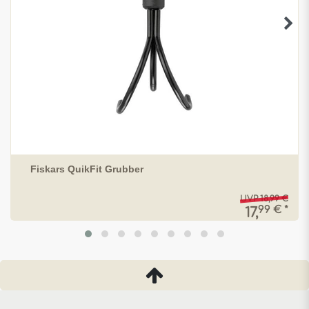
Fiskars QuikFit Grubber
UVP 18,99 €
99 € *
17,