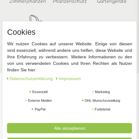
Zimmerpflanzen
Pflanzenschutz
Gartengeräte
Cookies
Wir nutzen Cookies auf unserer Website. Einige von diesen
sind essenziell, während andere uns helfen, diese Website und
Zubehör
Ihre Erfahrung zu verbessern. Weitere Informationen zu den
von uns verwendeten Cookies und Ihren Rechten als Nutzer
finden Sie hier:
Daten­schutz­erklärung
Impressum
Unsere beliebtesten Marken
Essenziell
Marketing
Externe Medien
DHL Wunschzustellung
PayPal
Funktional
Alle akzeptieren