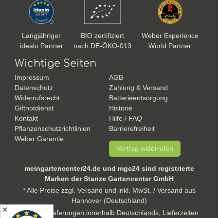
Langjähriger
BIO zertifiziert
Weber Experience
idealo Partner
nach DE-ÖKO-013
World Partner
Wichtige Seiten
Impressum
AGB
Datenschutz
Zahlung & Versand
Widerrufsrecht
Batterieentsorgung
Giftnotdienst
Historie
Kontakt
Hilfe / FAQ
Pflanzenschutzrichtlinien
Barrierefreiheit
Weber Garantie
Vertrag widerrufen
meingartencenter24.de und mgc24 sind registrierte
Marken der Stanze Gartencenter GmbH
* Alle Preise zzgl. Versand und inkl. MwSt. / Versand aus
Hannover (Deutschland)
✕
** gilt für Lieferungen innerhalb Deutschlands, Lieferzeiten