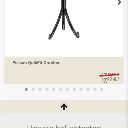
Fiskars QuikFit Grubber
UVP 18,99 €
99 € *
17,