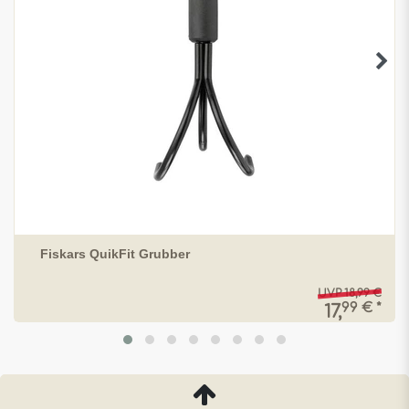
Fiskars QuikFit Grubber
UVP 18,99 €
99 € *
17,