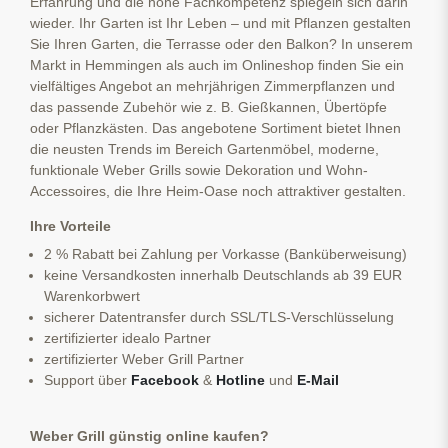
Erfahrung und die hohe Fachkompetenz spiegeln sich darin
wieder. Ihr Garten ist Ihr Leben – und mit Pflanzen gestalten
Sie Ihren Garten, die Terrasse oder den Balkon? In unserem
Markt in Hemmingen als auch im Onlineshop finden Sie ein
vielfältiges Angebot an mehrjährigen Zimmerpflanzen und
das passende Zubehör wie z. B. Gießkannen, Übertöpfe
oder Pflanzkästen. Das angebotene Sortiment bietet Ihnen
die neusten Trends im Bereich Gartenmöbel, moderne,
funktionale Weber Grills sowie Dekoration und Wohn-
Accessoires, die Ihre Heim-Oase noch attraktiver gestalten.
Ihre Vorteile
2 % Rabatt bei Zahlung per Vorkasse (Banküberweisung)
keine Versandkosten innerhalb Deutschlands ab 39 EUR
Warenkorbwert
sicherer Datentransfer durch SSL/TLS-Verschlüsselung
zertifizierter idealo Partner
zertifizierter Weber Grill Partner
Support über
Facebook
&
Hotline
und
E-Mail
Weber Grill günstig online kaufen?