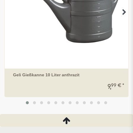
Geli Gießkanne 10 Liter anthrazit
99 € *
9,