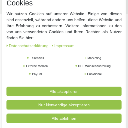
Cookies
Wir nutzen Cookies auf unserer Website. Einige von diesen
sind essenziell, während andere uns helfen, diese Website und
Ihre Erfahrung zu verbessern. Weitere Informationen zu den
Unsere beliebtesten Marken
von uns verwendeten Cookies und Ihren Rechten als Nutzer
finden Sie hier:
Daten­schutz­erklärung
Impressum
Essenziell
Marketing
Externe Medien
DHL Wunschzustellung
PayPal
Funktional
Alle akzeptieren
Nur Notwendige akzeptieren
Alle ablehnen