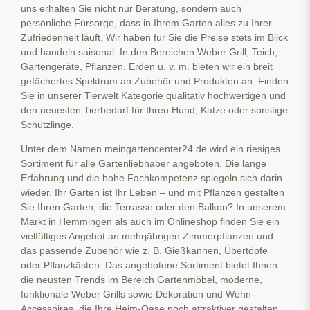
uns erhalten Sie nicht nur Beratung, sondern auch
persönliche Fürsorge, dass in Ihrem Garten alles zu Ihrer
Zufriedenheit läuft. Wir haben für Sie die Preise stets im Blick
und handeln saisonal. In den Bereichen Weber Grill, Teich,
Gartengeräte, Pflanzen, Erden u. v. m. bieten wir ein breit
gefächertes Spektrum an Zubehör und Produkten an. Finden
Sie in unserer Tierwelt Kategorie qualitativ hochwertigen und
den neuesten Tierbedarf für Ihren Hund, Katze oder sonstige
Schützlinge.
Unter dem Namen meingartencenter24.de wird ein riesiges
Sortiment für alle Gartenliebhaber angeboten. Die lange
Erfahrung und die hohe Fachkompetenz spiegeln sich darin
wieder. Ihr Garten ist Ihr Leben – und mit Pflanzen gestalten
Sie Ihren Garten, die Terrasse oder den Balkon? In unserem
Markt in Hemmingen als auch im Onlineshop finden Sie ein
vielfältiges Angebot an mehrjährigen Zimmerpflanzen und
das passende Zubehör wie z. B. Gießkannen, Übertöpfe
oder Pflanzkästen. Das angebotene Sortiment bietet Ihnen
die neusten Trends im Bereich Gartenmöbel, moderne,
funktionale Weber Grills sowie Dekoration und Wohn-
Accessoires, die Ihre Heim-Oase noch attraktiver gestalten.