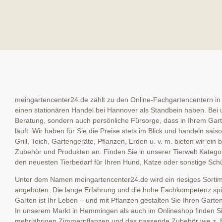
meingartencenter24.de zählt zu den Online-Fachgartencentern in
einen stationären Handel bei Hannover als Standbein haben. Bei u
Beratung, sondern auch persönliche Fürsorge, dass in Ihrem Garte
läuft. Wir haben für Sie die Preise stets im Blick und handeln sai
Grill, Teich, Gartengeräte, Pflanzen, Erden u. v. m. bieten wir ein
Zubehör und Produkten an. Finden Sie in unserer Tierwelt Kategor
den neuesten Tierbedarf für Ihren Hund, Katze oder sonstige Schü
Unter dem Namen meingartencenter24.de wird ein riesiges Sortime
angeboten. Die lange Erfahrung und die hohe Fachkompetenz spieg
Garten ist Ihr Leben – und mit Pflanzen gestalten Sie Ihren Garte
In unserem Markt in Hemmingen als auch im Onlineshop finden Sie
mehrjährigen Zimmerpflanzen und das passende Zubehör wie z. 