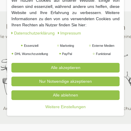
Wir nutzen Cookies auf unserer Website. Einige von
diesen sind essenziell, während andere uns helfen, diese
Website und Ihre Erfahrung zu verbessern. Weitere
Informationen zu den von uns verwendeten Cookies und
Ihren Rechten als Nutzer finden Sie hier:
Unsere beliebtesten Kategorien
Daten­schutz­erklärung
Impressum
ie wichtigsten Dinge für Ihren Garten in wenigen Klicks auf ein
Essenziell
Marketing
Externe Medien
DHL Wunschzustellung
PayPal
Funktional
Alle akzeptieren
Nur Notwendige akzeptieren
Alle ablehnen
Weitere Einstellungen
Anzucht
Zimmerpflanzen
Pflanzenschu