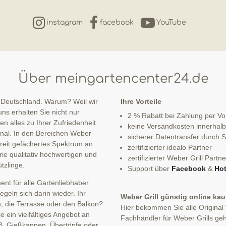
instagram
facebook
YouTube
Über meingartencenter24.de
 Deutschland. Warum? Weil wir
Ihre Vorteile
ns erhalten Sie nicht nur
2 % Rabatt bei Zahlung per V
n alles zu Ihrer Zufriedenheit
keine Versandkosten innerhal
sonal. In den Bereichen Weber
sicherer Datentransfer durch
 breit gefächertes Spektrum an
zertifizierter idealo Partner
ie qualitativ hochwertigen und
zertifizierter Weber Grill Partne
tzlinge.
Support über
Facebook
&
Hot
nt für alle Gartenliebhaber
eln sich darin wieder. Ihr
Weber Grill günstig online ka
n, die Terrasse oder den Balkon?
Hier bekommen Sie alle Original
 ein vielfältiges Angebot an
Fachhändler für Weber Grills geh
B. Gießkannen, Übertöpfe oder