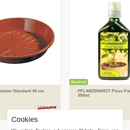
Neuheit
rsetzer Standard 40 cm
PFLANZENARZT Ficus Fr
350ml
UVP 6,19 €
49 € *
5,
350
Milliliter
| 36,54 € / Liter
Cookies