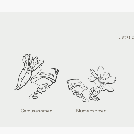
Jetzt d
Gemüsesamen
Blumensamen