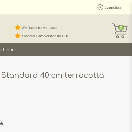
Anmelden
0
2% Rabatt bei Vorkasse
Schneller Paketversand mit DHL
scheine
 Standard 40 cm terracotta
*