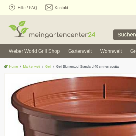
Hilfe / FAQ
Kontakt
Weber World Grill Shop
Gartenwelt
Wohnwelt
Gr
Home
Markenwelt
Geli
Geli Blumentopf Standard 40 cm terracotta