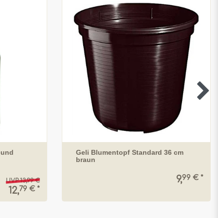
eund
Geli Blumentopf Standard 36 cm
braun
99 € *
9,
UVP 13,99 €
79 € *
12,