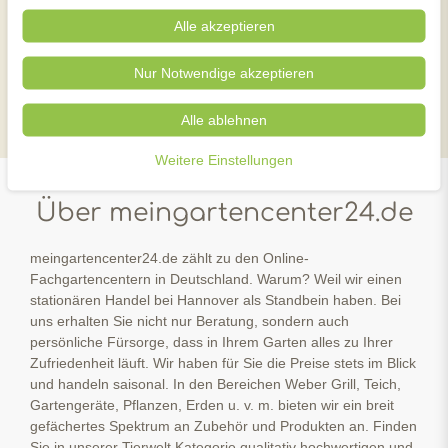
Jetzt Tipps und Infos für Ihren Garten in wenigen
Klicks auf einen Blick
Alle akzeptieren
Nur Notwendige akzeptieren
instagram
facebook
YouTube
Alle ablehnen
Weitere Einstellungen
Über meingartencenter24.de
meingartencenter24.de zählt zu den Online-
Fachgartencentern in Deutschland. Warum? Weil wir einen
stationären Handel bei Hannover als Standbein haben. Bei
uns erhalten Sie nicht nur Beratung, sondern auch
persönliche Fürsorge, dass in Ihrem Garten alles zu Ihrer
Zufriedenheit läuft. Wir haben für Sie die Preise stets im Blick
und handeln saisonal. In den Bereichen Weber Grill, Teich,
Gartengeräte, Pflanzen, Erden u. v. m. bieten wir ein breit
gefächertes Spektrum an Zubehör und Produkten an. Finden
Sie in unserer Tierwelt Kategorie qualitativ hochwertigen und