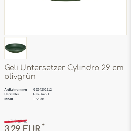
Geli Untersetzer Cylindro 29 cm
olivgrün
Artikelnummer
GE64202912
Hersteller
Geli GmbH
Inhalt
1
Stück
UVP 3,69 €
*
3,29 EUR