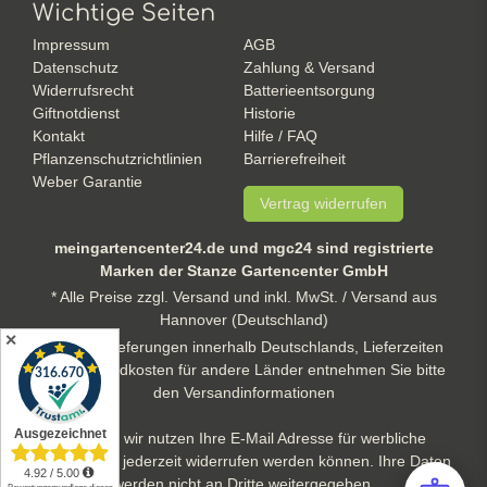
Wichtige Seiten
Impressum
AGB
Datenschutz
Zahlung & Versand
Widerrufsrecht
Batterieentsorgung
Giftnotdienst
Historie
Kontakt
Hilfe / FAQ
Pflanzenschutzrichtlinien
Barrierefreiheit
Weber Garantie
Vertrag widerrufen
meingartencenter24.de und mgc24 sind registrierte
Marken der Stanze Gartencenter GmbH
* Alle Preise zzgl. Versand und inkl. MwSt. / Versand aus
Hannover (Deutschland)
✕
** gilt für Lieferungen innerhalb Deutschlands, Lieferzeiten
und Versandkosten für andere Länder entnehmen Sie bitte
den Versandinformationen
Hinweis: wir nutzen Ihre E-Mail Adresse für werbliche
Zwecke, die jederzeit widerrufen werden können. Ihre Daten
werden nicht an Dritte weitergegeben.