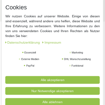
Cookies
Zubehör
Wir nutzen Cookies auf unserer Website. Einige von diesen
sind essenziell, während andere uns helfen, diese Website und
Ihre Erfahrung zu verbessern. Weitere Informationen zu den
von uns verwendeten Cookies und Ihren Rechten als Nutzer
Unsere beliebtesten Marken
finden Sie hier:
Daten­schutz­erklärung
Impressum
Essenziell
Marketing
Externe Medien
DHL Wunschzustellung
PayPal
Funktional
Alle akzeptieren
Nur Notwendige akzeptieren
Alle ablehnen