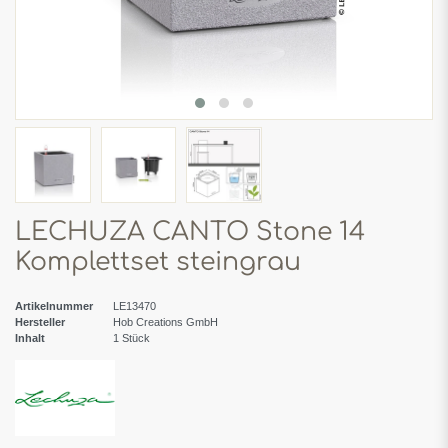
LECHUZA CANTO Stone 14
Komplettset steingrau
Artikelnummer
LE13470
Hersteller
Hob Creations GmbH
Inhalt
1
Stück