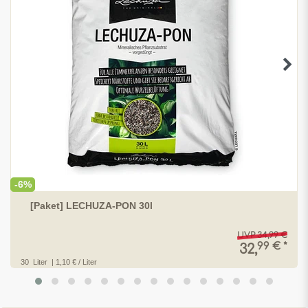
-6%
[Paket] LECHUZA-PON 30l
UVP 34,99 €
99 € *
32,
30
Liter
| 1,10 € / Liter