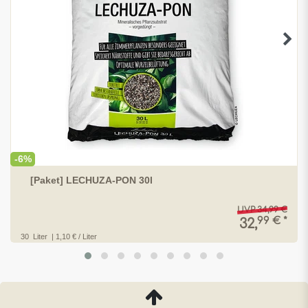
-6%
[Paket] LECHUZA-PON 30l
UVP 34,99 €
99 € *
32,
30
Liter
| 1,10 € / Liter