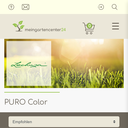
☰
0
PURO Color