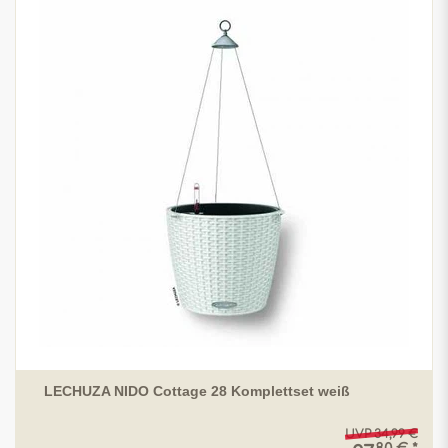
LECHUZA NIDO Cottage 28 Komplettset weiß
UVP 34,99 €