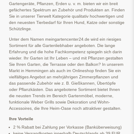
Gartengeräte, Pflanzen, Erden u. v. m. bieten wir ein breit
gefächertes Spektrum an Zubehör und Produkten an. Finden
Sie in unserer Tierwelt Kategorie qualitativ hochwertigen und
den neuesten Tierbedarf für Ihren Hund, Katze oder sonstige
Schützlinge.
Unter dem Namen meingartencenter24.de wird ein riesiges
Sortiment für alle Gartenliebhaber angeboten. Die lange
Erfahrung und die hohe Fachkompetenz spiegeln sich darin
wieder. Ihr Garten ist Ihr Leben – und mit Pflanzen gestalten
Sie Ihren Garten, die Terrasse oder den Balkon? In unserem
Markt in Hemmingen als auch im Onlineshop finden Sie ein
vielfältiges Angebot an mehrjährigen Zimmerpflanzen und
das passende Zubehör wie z. B. Gießkannen, Übertöpfe
oder Pflanzkästen. Das angebotene Sortiment bietet Ihnen
die neusten Trends im Bereich Gartenmöbel, moderne,
funktionale Weber Grills sowie Dekoration und Wohn-
Accessoires, die Ihre Heim-Oase noch attraktiver gestalten.
Ihre Vorteile
2 % Rabatt bei Zahlung per Vorkasse (Banküberweisung)
keine Versandkosten innerhalb Deutschlands ab 39 EUR