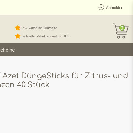
Anmelden
0
2% Rabatt bei Vorkasse
Schneller Paketversand mit DHL
scheine
f Azet DüngeSticks für Zitrus- und
zen 40 Stück