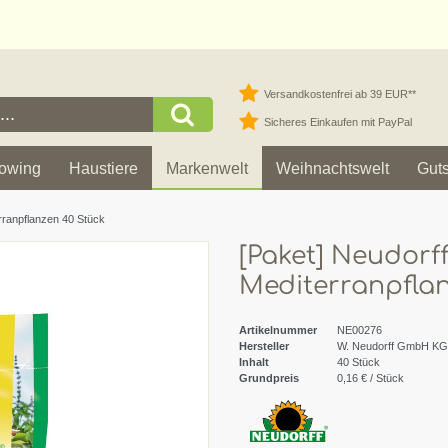
Versandkostenfrei ab 39 EUR**
Sicheres Einkaufen mit PayPal
owing
Haustiere
Markenwelt
Weihnachtswelt
Gut
rranpflanzen 40 Stück
[Paket] Neudorf
Mediterranpflan
Artikelnummer
NE00276
Hersteller
W. Neudorff GmbH KG
Inhalt
40
Stück
Grundpreis
0,16 € / Stück