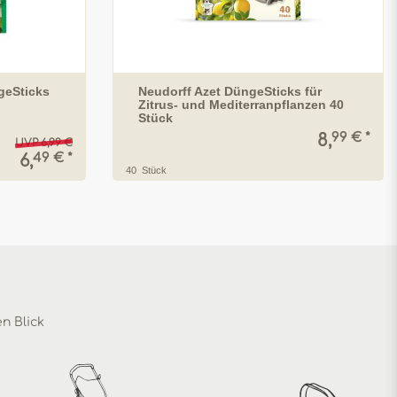
geSticks
Neudorff Azet DüngeSticks für
Zitrus- und Mediterranpflanzen 40
Stück
99 € *
8,
UVP 6,99 €
49 € *
6,
40
Stück
en Blick