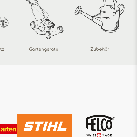
tz
Gartengeräte
Zubehör