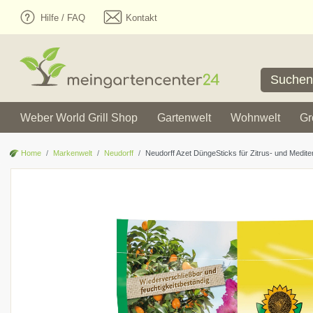
Hilfe / FAQ
Kontakt
Weber World Grill Shop
Gartenwelt
Wohnwelt
Gr
Home
Markenwelt
Neudorff
Neudorff Azet DüngeSticks für Zitrus- und Medite