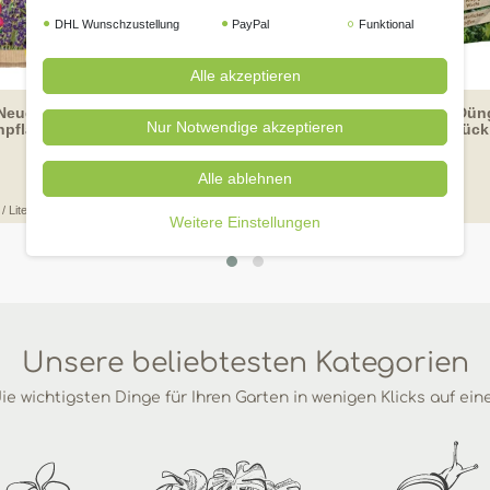
DHL Wunschzustellung
PayPal
Funktional
Alle akzeptieren
Artikelpaket
NeudoHum Zitrus- &
[Paket] Neudorff Azet Dün
Nur Notwendige akzeptieren
npflanzenErde 10l
für Grünpflanzen 40 Stück
Alle ablehnen
UVP 6,99 €
99 € *
5,
/ Liter
40
Stück
| 0,16 € / Stück
Weitere Einstellungen
Unsere beliebtesten Kategorien
ie wichtigsten Dinge für Ihren Garten in wenigen Klicks auf ein