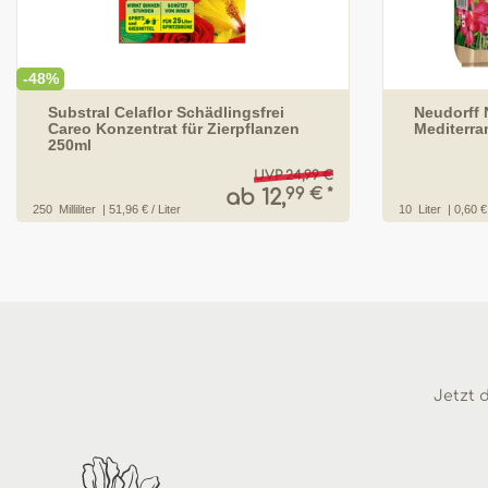
-48%
Substral Celaflor Schädlingsfrei
Neudorff 
Careo Konzentrat für Zierpflanzen
Mediterra
250ml
UVP 24,99 €
99 € *
ab 12,
250
Milliliter
| 51,96 € / Liter
10
Liter
| 0,60 € 
Jetzt d