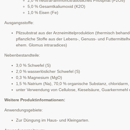
2,0 % neutral-ammoncitratlösliches Phosphat (P2O5)
5,0 % Gesamtkaliumoxid (K2O)
1,0 % Eisen (Fe)
Ausgangsstoffe:
Pilzsubstrat aus der Arzneimittelproduktion (thermisch beha
pflanzliche Stoffe aus der Lebens-, Genuss- und Futtermittelh
ehem. Glomus intraradices)
Nebenbestandteile:
3,0 % Schwefel (S)
2,0 % wasserlöslicher Schwefel (S)
0,3 % Magnesium (MgO)
1,5 % Natrium (Na), 70,0 % organische Substanz, chloridarm,
unter Verwendung von Cellulose, Kieselsäure, Guarkernmehl und
Weitere Produktinformationen:
Anwendungsgebiete:
Zur Düngung im Haus- und Kleingarten.