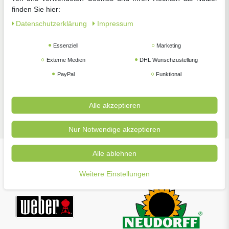
finden Sie hier:
Zimmerpflanzen
Pflanzenschutz
Gartengeräte
Daten­schutz­erklärung
Impressum
Essenziell
Marketing
Externe Medien
DHL Wunschzustellung
PayPal
Funktional
Zubehör
Alle akzeptieren
Nur Notwendige akzeptieren
Alle ablehnen
Unsere beliebtesten Marken
Weitere Einstellungen