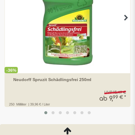
-36%
Neudorff Spruzit Schädlingsfrei 250ml
UVP 15,49 €
99 € *
ab 9,
250
Milliliter
| 39,96 € / Liter