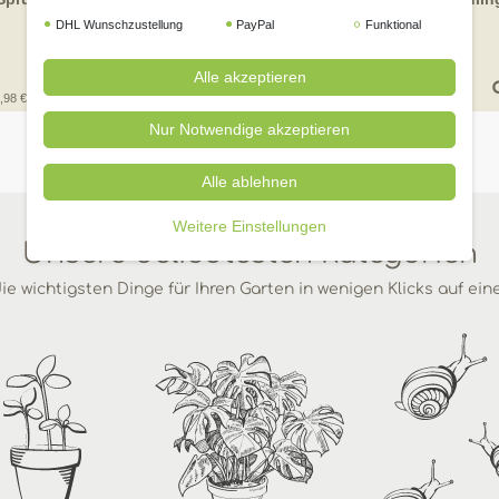
250ml
DHL Wunschzustellung
PayPal
Funktional
UVP 13,49 €
Alle akzeptieren
99 € *
9,
,98 € / Liter
250
Milliliter
| 39,96 € / Liter
Nur Notwendige akzeptieren
Alle ablehnen
Weitere Einstellungen
Unsere beliebtesten Kategorien
ie wichtigsten Dinge für Ihren Garten in wenigen Klicks auf ein