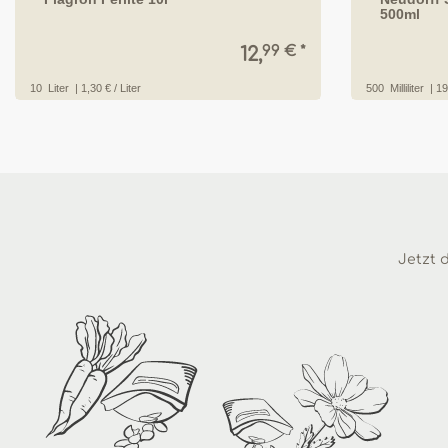
500ml
99 € *
12,
10
Liter
| 1,30 € / Liter
500
Milliliter
| 19
Jetzt d