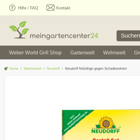
Hilfe / FAQ
Kontakt
Weber World Grill Shop
Gartenwelt
Wohnwelt
Gr
Home
Markenwelt
Neudorff
Neudorff Nützlinge gegen Schadinsekten