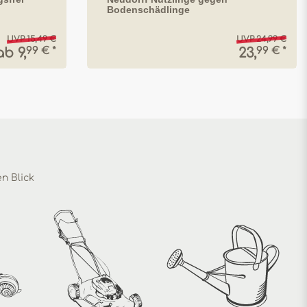
Bodenschädlinge
UVP 15,49 €
UVP 24,99 €
99 € *
99 € *
ab 9,
23,
en Blick