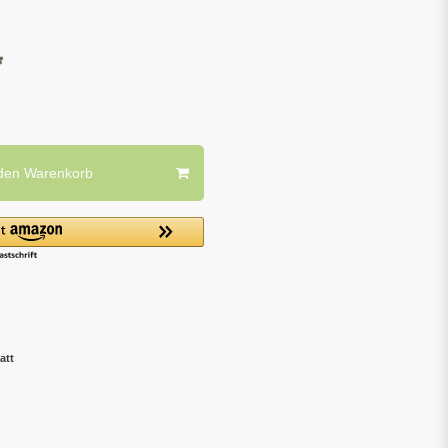
*
 den Warenkorb
att