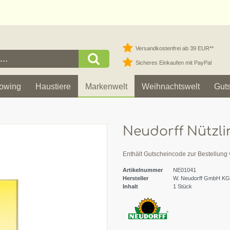
Versandkostenfrei ab 39 EUR**
Sicheres Einkaufen mit PayPal
owing
Haustiere
Markenwelt
Weihnachtswelt
Gut
Neudorff Nützl
Enthält Gutscheincode zur Bestellung
Artikelnummer
NE01041
Hersteller
W. Neudorff GmbH KG
Inhalt
1
Stück