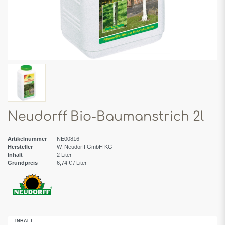
Neudorff Bio-Baumanstrich 2l
Artikelnummer
NE00816
Hersteller
W. Neudorff GmbH KG
Inhalt
2
Liter
Grundpreis
6,74 € / Liter
INHALT