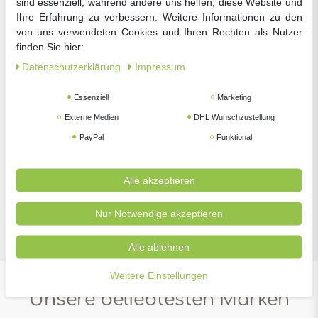
sind essenziell, während andere uns helfen, diese Website und
Ihre Erfahrung zu verbessern. Weitere Informationen zu den
von uns verwendeten Cookies und Ihren Rechten als Nutzer
finden Sie hier:
Daten­schutz­erklärung
Impressum
Zimmerpflanzen
Pflanzenschutz
Gartengeräte
Essenziell
Marketing
Externe Medien
DHL Wunschzustellung
PayPal
Funktional
Alle akzeptieren
Nur Notwendige akzeptieren
Zubehör
Alle ablehnen
Weitere Einstellungen
Unsere beliebtesten Marken