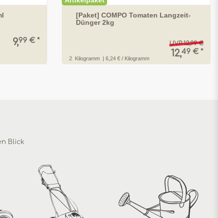
Artikelpaket
l
[Paket] COMPO Tomaten Langzeit-
Dünger 2kg
99 € *
9,
UVP 12,99 €
49 € *
12,
2
Kilogramm
| 6,24 € / Kilogramm
en Blick