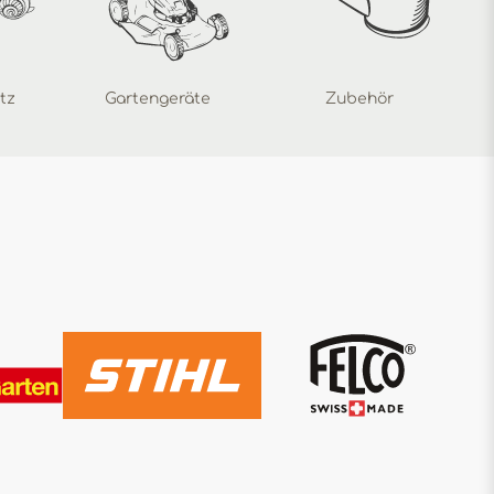
tz
Gartengeräte
Zubehör