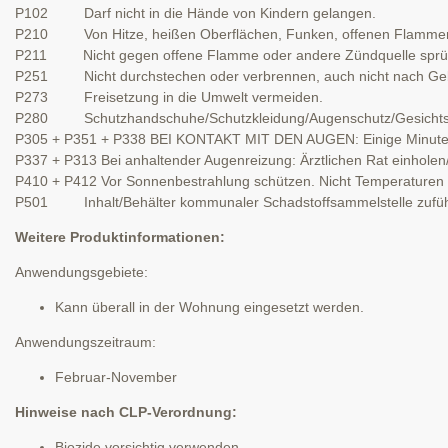
P102 Darf nicht in die Hände von Kindern gelangen.
P210 Von Hitze, heißen Oberflächen, Funken, offenen Flammen u
P211 Nicht gegen offene Flamme oder andere Zündquelle sprü
P251 Nicht durchstechen oder verbrennen, auch nicht nach Ge
P273 Freisetzung in die Umwelt vermeiden.
P280 Schutzhandschuhe/Schutzkleidung/Augenschutz/Gesichtss
P305 + P351 + P338 BEI KONTAKT MIT DEN AUGEN: Einige Minuten la
P337 + P313 Bei anhaltender Augenreizung: Ärztlichen Rat einholen/ä
P410 + P412 Vor Sonnenbestrahlung schützen. Nicht Temperaturen 
P501 Inhalt/Behälter kommunaler Schadstoffsammelstelle zufü
Weitere Produktinformationen:
Anwendungsgebiete:
Kann überall in der Wohnung eingesetzt werden.
Anwendungszeitraum:
Februar-November
Hinweise nach CLP-Verordnung:
Biozide vorsichtig verwenden.