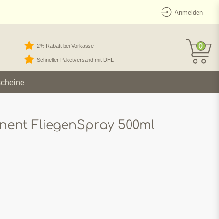
Anmelden
0
2% Rabatt bei Vorkasse
Schneller Paketversand mit DHL
scheine
nent FliegenSpray 500ml