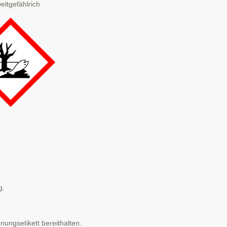
gefählrich
g.
ungsetikett bereithalten.