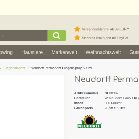
Versandkostenfrei ab 39 EUR**
Sicheres Einkaufen mit PayPal
owing
Haustiere
Markenwelt
Weihnachtswelt
Gut
Fliegenabwehr
Neudorff Permanent FliegenSpray 500ml
Neudorff Perma
Artikelnummer
NE00387
Hersteller
W. Neudorff GmbH KG
Inhalt
500
Milliliter
Grundpreis
28,98 € / Liter