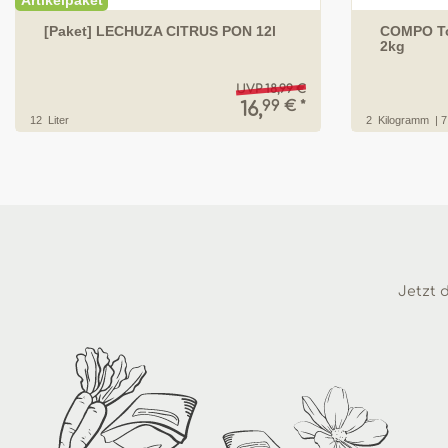
Artikelpaket
[Paket] LECHUZA CITRUS PON 12l
COMPO To
2kg
UVP 18,99 €
99 € *
16,
12
Liter
2
Kilogramm
| 7
Jetzt d