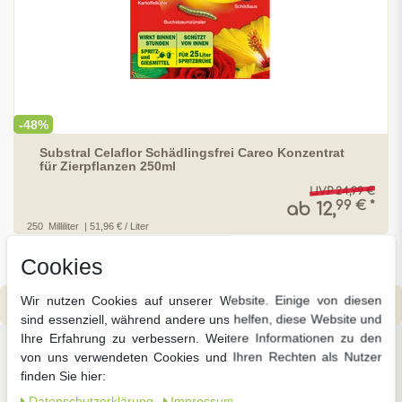
-48%
Substral Celaflor Schädlingsfrei Careo Konzentrat
für Zierpflanzen 250ml
UVP 24,99 €
99 € *
ab 12,
250
Milliliter
| 51,96 € / Liter
Cookies
Wir nutzen Cookies auf unserer Website. Einige von diesen
sind essenziell, während andere uns helfen, diese Website und
Ihre Erfahrung zu verbessern. Weitere Informationen zu den
von uns verwendeten Cookies und Ihren Rechten als Nutzer
Unsere beliebtesten
finden Sie hier:
Kategorien
Daten­schutz­erklärung
Impressum