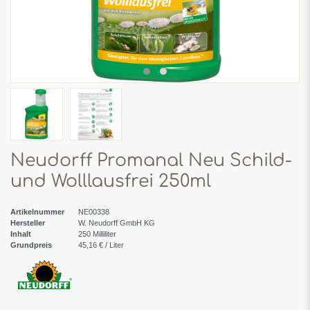
Neudorff Promanal Neu Schild-
und Wolllausfrei 250ml
Artikelnummer
NE00338
Hersteller
W. Neudorff GmbH KG
Inhalt
250
Milliliter
Grundpreis
45,16 € / Liter