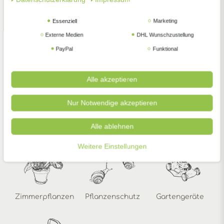
Jetzt die wichtigsten Dinge für Ihren Garten in
Essenziell
Marketing
wenigen Klicks auf einen Blick
Externe Medien
DHL Wunschzustellung
PayPal
Funktional
Alle akzeptieren
Nur Notwendige akzeptieren
Gemüsesamen
Blumensamen
Anzucht
Alle ablehnen
Weitere Einstellungen
Zimmerpflanzen
Pflanzenschutz
Gartengeräte