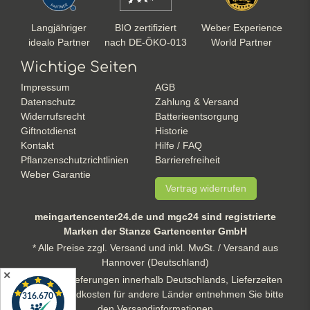
Langjähriger
BIO zertifiziert
Weber Experience
idealo Partner
nach DE-ÖKO-013
World Partner
Wichtige Seiten
Impressum
AGB
Datenschutz
Zahlung & Versand
Widerrufsrecht
Batterieentsorgung
Giftnotdienst
Historie
Kontakt
Hilfe / FAQ
Pflanzenschutzrichtlinien
Barrierefreiheit
Weber Garantie
Vertrag widerrufen
meingartencenter24.de und mgc24 sind registrierte
Marken der Stanze Gartencenter GmbH
* Alle Preise zzgl. Versand und inkl. MwSt. / Versand aus
Hannover (Deutschland)
✕
** gilt für Lieferungen innerhalb Deutschlands, Lieferzeiten
und Versandkosten für andere Länder entnehmen Sie bitte
den Versandinformationen