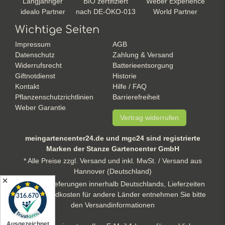
Langjähriger
BIO zertifiziert
Weber Experience
idealo Partner
nach DE-ÖKO-013
World Partner
Wichtige Seiten
Impressum
AGB
Datenschutz
Zahlung & Versand
Widerrufsrecht
Batterieentsorgung
Giftnotdienst
Historie
Kontakt
Hilfe / FAQ
Pflanzenschutzrichtlinien
Barrierefreiheit
Weber Garantie
Vertrag widerrufen
meingartencenter24.de und mgc24 sind registrierte
Marken der Stanze Gartencenter GmbH
* Alle Preise zzgl. Versand und inkl. MwSt. / Versand aus
Hannover (Deutschland)
✕
** gilt für Lieferungen innerhalb Deutschlands, Lieferzeiten
und Versandkosten für andere Länder entnehmen Sie bitte
den Versandinformationen