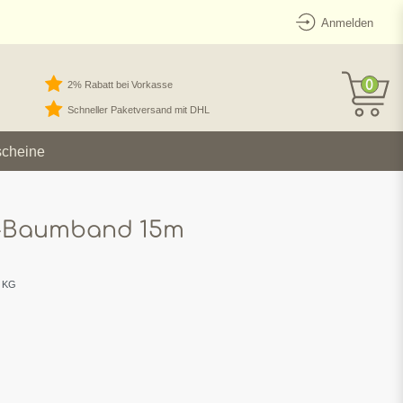
Anmelden
0
2% Rabatt bei Vorkasse
Schneller Paketversand mit DHL
scheine
-Baumband 15m
 KG