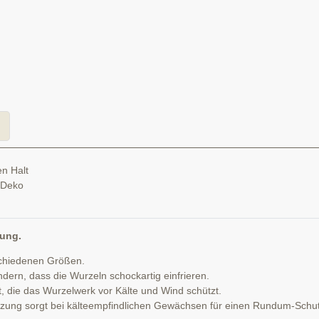
n Halt
d Deko
sung.
schiedenen Größen.
ern, dass die Wurzeln schockartig einfrieren.
t, die das Wurzelwerk vor Kälte und Wind schützt.
izung sorgt bei kälteempfindlichen Gewächsen für einen Rundum-Schut