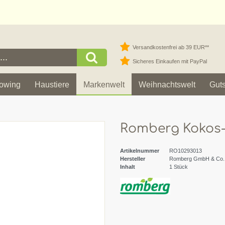
Versandkostenfrei ab 39 EUR**
Sicheres Einkaufen mit PayPal
owing
Haustiere
Markenwelt
Weihnachtswelt
Gut
Romberg Kokos
Artikelnummer
RO10293013
Hersteller
Romberg GmbH & Co.
Inhalt
1
Stück