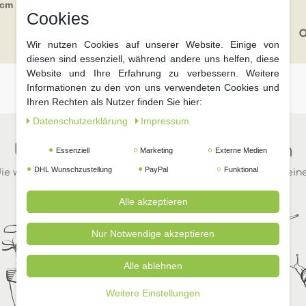
0cm
0,5 x 1,5m
Cookies
99 € *
4,
a
Wir nutzen Cookies auf unserer Website. Einige von
diesen sind essenziell, während andere uns helfen, diese
Website und Ihre Erfahrung zu verbessern. Weitere
Informationen zu den von uns verwendeten Cookies und
Ihren Rechten als Nutzer finden Sie hier:
Daten­schutz­erklärung
Impressum
Unsere beliebtesten Kategorien
Essenziell
Marketing
Externe Medien
DHL Wunschzustellung
PayPal
Funktional
ie wichtigsten Dinge für Ihren Garten in wenigen Klicks auf ein
Alle akzeptieren
Nur Notwendige akzeptieren
Alle ablehnen
Weitere Einstellungen