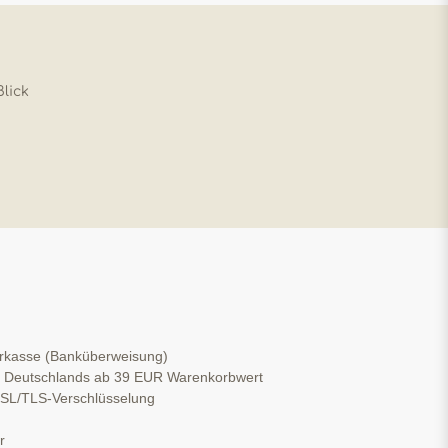
Blick
orkasse (Banküberweisung)
b Deutschlands ab 39 EUR Warenkorbwert
 SSL/TLS-Verschlüsselung
r