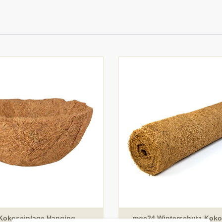
 Kokoseinlage Hanging
mgc24 Winterschutz-Koko