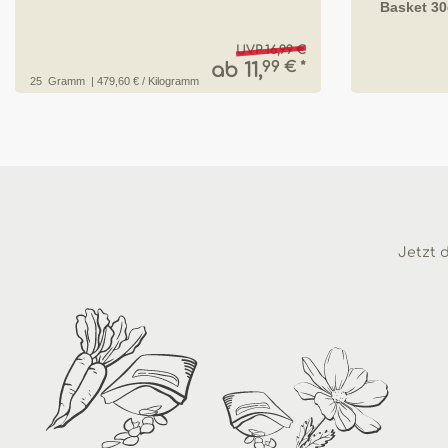
Basket 3
UVP 16,99 €
99 € *
ab 11,
25
Gramm
| 479,60 € / Kilogramm
Jetzt d