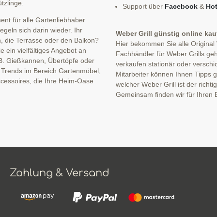
tzlinge.
Support über
Facebook
&
Hot
nt für alle Gartenliebhaber
eln sich darin wieder. Ihr
Weber Grill günstig online ka
n, die Terrasse oder den Balkon?
Hier bekommen Sie alle Original
 ein vielfältiges Angebot an
Fachhändler für Weber Grills geh
B. Gießkannen, Übertöpfe oder
verkaufen stationär oder verschi
n Trends im Bereich Gartenmöbel,
Mitarbeiter können Ihnen Tipps ge
cessoires, die Ihre Heim-Oase
welcher Weber Grill ist der richti
Gemeinsam finden wir für Ihren B
Zahlung & Versand