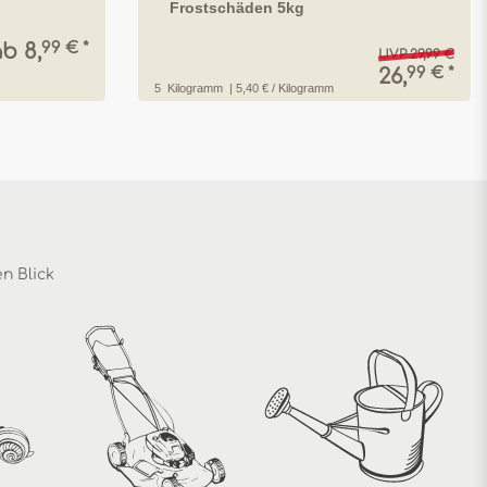
Frostschäden 5kg
99 € *
b 8,
UVP 29,99 €
99 € *
26,
5
Kilogramm
| 5,40 € / Kilogramm
en Blick