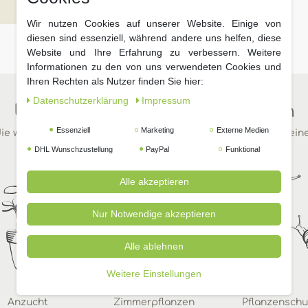
Wir nutzen Cookies auf unserer Website. Einige von
diesen sind essenziell, während andere uns helfen, diese
Website und Ihre Erfahrung zu verbessern. Weitere
Informationen zu den von uns verwendeten Cookies und
Ihren Rechten als Nutzer finden Sie hier:
Daten­schutz­erklärung
Impressum
Unsere beliebtesten Kategorien
Essenziell
Marketing
Externe Medien
ie wichtigsten Dinge für Ihren Garten in wenigen Klicks auf ein
DHL Wunschzustellung
PayPal
Funktional
Alle akzeptieren
Nur Notwendige akzeptieren
Alle ablehnen
Weitere Einstellungen
Anzucht
Zimmerpflanzen
Pflanzenschu