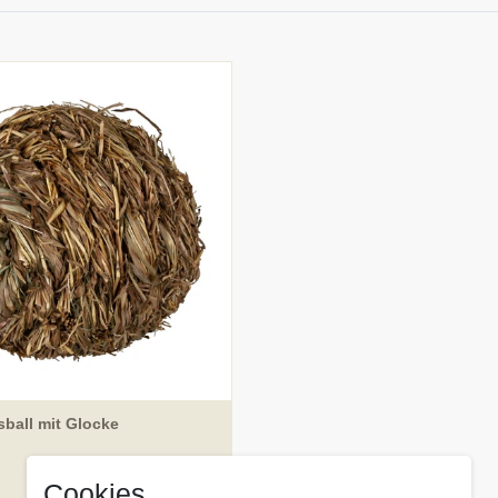
sball mit Glocke
99 € *
7,
Cookies