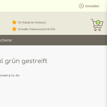
Anmelden
0
2% Rabatt bei Vorkasse
Schneller Paketversand mit DHL
scheine
l grün gestreift
f GmbH & Co. KG