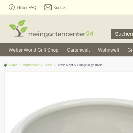
Hilfe / FAQ
Kontakt
Weber World Grill Shop
Gartenwelt
Wohnwelt
Gr
Home
Markenwelt
Trixie
Trixie Napf 500ml grün gestreift