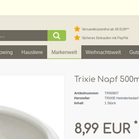
Versandkostenfrei ab 39 EUR**
Sicheres Einkaufen mit PayPal
owing
Haustiere
Markenwelt
Weihnachtswelt
Gut
Trixie Napf 500m
Artikelnummer
TR60807
Hersteller
TRIXIE Heimtierbedar
Inhalt
1
Stück
*
8,99 EUR