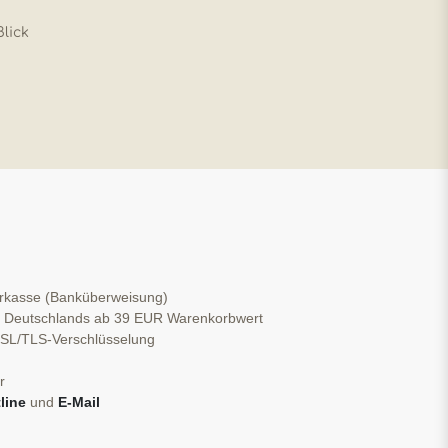
Blick
orkasse (Banküberweisung)
b Deutschlands ab 39 EUR Warenkorbwert
 SSL/TLS-Verschlüsselung
r
line
und
E-Mail