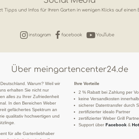
Social Media
t Tipps und Infos für Ihren Garten in wenigen Klicks auf einen 
instagram
facebook
YouTube
Über meingartencenter24.de
 Deutschland. Warum? Weil wir
Ihre Vorteile
ns erhalten Sie nicht nur
2 % Rabatt bei Zahlung per V
n alles zu Ihrer Zufriedenheit
keine Versandkosten innerhal
sonal. In den Bereichen Weber
sicherer Datentransfer durch
 breit gefächertes Spektrum an
zertifizierter idealo Partner
ie qualitativ hochwertigen und
zertifizierter Weber Grill Partne
tzlinge.
Support über
Facebook
&
Hot
nt für alle Gartenliebhaber