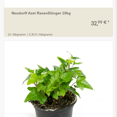
Neudorff Azet RasenDünger 10kg
99 € *
32,
10
Kilogramm
| 3,30 € / Kilogramm