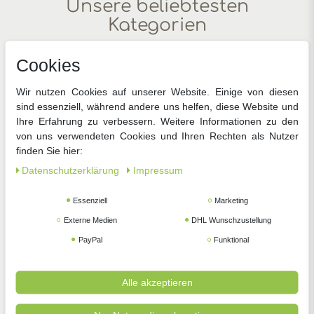
Unsere beliebtesten
Kategorien
Jetzt die wichtigsten Dinge für Ihren Garten in
Cookies
wenigen Klicks auf einen Blick
Wir nutzen Cookies auf unserer Website. Einige von diesen
sind essenziell, während andere uns helfen, diese Website und
Ihre Erfahrung zu verbessern. Weitere Informationen zu den
von uns verwendeten Cookies und Ihren Rechten als Nutzer
finden Sie hier:
Daten­schutz­erklärung
Impressum
Gemüsesamen
Blumensamen
Anzucht
Essenziell
Marketing
Externe Medien
DHL Wunschzustellung
PayPal
Funktional
Alle akzeptieren
Zimmerpflanzen
Pflanzenschutz
Gartengeräte