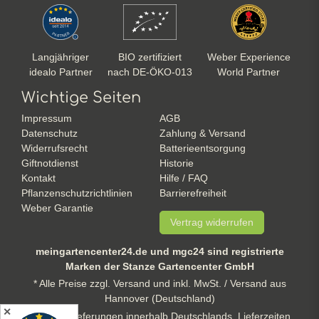
Langjähriger
BIO zertifiziert
Weber Experience
idealo Partner
nach DE-ÖKO-013
World Partner
Wichtige Seiten
Impressum
AGB
Datenschutz
Zahlung & Versand
Widerrufsrecht
Batterieentsorgung
Giftnotdienst
Historie
Kontakt
Hilfe / FAQ
Pflanzenschutzrichtlinien
Barrierefreiheit
Weber Garantie
Vertrag widerrufen
meingartencenter24.de und mgc24 sind registrierte
Marken der Stanze Gartencenter GmbH
* Alle Preise zzgl. Versand und inkl. MwSt. / Versand aus
Hannover (Deutschland)
✕
** gilt für Lieferungen innerhalb Deutschlands, Lieferzeiten