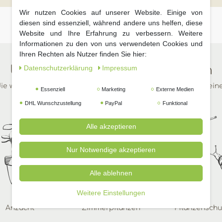
Wir nutzen Cookies auf unserer Website. Einige von
diesen sind essenziell, während andere uns helfen, diese
Website und Ihre Erfahrung zu verbessern. Weitere
Informationen zu den von uns verwendeten Cookies und
Ihren Rechten als Nutzer finden Sie hier:
Unsere beliebtesten Kategorien
Daten­schutz­erklärung
Impressum
ie wichtigsten Dinge für Ihren Garten in wenigen Klicks auf ein
Essenziell
Marketing
Externe Medien
DHL Wunschzustellung
PayPal
Funktional
Alle akzeptieren
Nur Notwendige akzeptieren
Alle ablehnen
Weitere Einstellungen
Anzucht
Zimmerpflanzen
Pflanzenschu