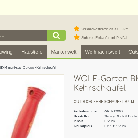
Versandkostenfrei ab 39 EUR**
Sicheres Einkaufen mit PayPal
owing
Haustiere
Markenwelt
Weihnachtswelt
Gut
-M multi-star Outdoor-Kehrschaufel
WOLF-Garten BK
Kehrschaufel
OUTDOOR KEHRSCHAUFEL BK-M
Artikelnummer
WG3912000
Hersteller
Stanley Black & Deck
Inhalt
1
Stück
Grundpreis
19,99 € / Stück