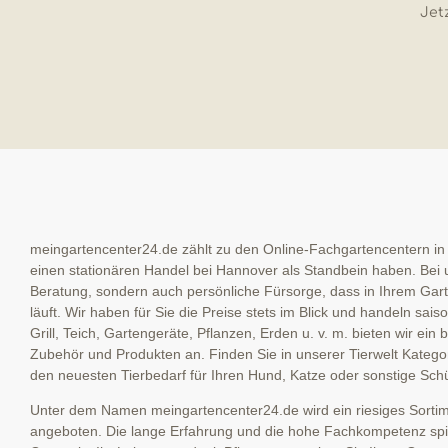
Jetz
meingartencenter24.de zählt zu den Online-Fachgartencentern in
einen stationären Handel bei Hannover als Standbein haben. Bei u
Beratung, sondern auch persönliche Fürsorge, dass in Ihrem Garte
läuft. Wir haben für Sie die Preise stets im Blick und handeln sai
Grill, Teich, Gartengeräte, Pflanzen, Erden u. v. m. bieten wir ein
Zubehör und Produkten an. Finden Sie in unserer Tierwelt Kategor
den neuesten Tierbedarf für Ihren Hund, Katze oder sonstige Schü
Unter dem Namen meingartencenter24.de wird ein riesiges Sortime
angeboten. Die lange Erfahrung und die hohe Fachkompetenz spieg