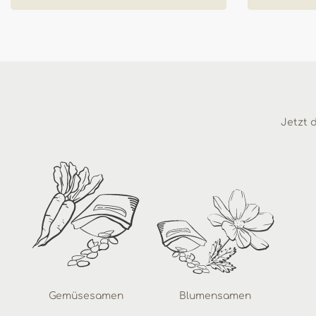
Jetzt d
Gemüsesamen
Blumensamen