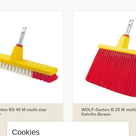
en BS 40 M multi-star
WOLF-Garten B 25 M multi
r
Kehrfix-Besen
99 € *
19,
Cookies