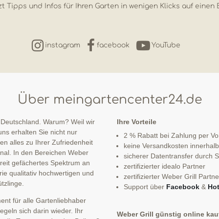
t Tipps und Infos für Ihren Garten in wenigen Klicks auf einen 
instagram
facebook
YouTube
Über meingartencenter24.de
 Deutschland. Warum? Weil wir
Ihre Vorteile
ns erhalten Sie nicht nur
2 % Rabatt bei Zahlung per V
n alles zu Ihrer Zufriedenheit
keine Versandkosten innerhal
sonal. In den Bereichen Weber
sicherer Datentransfer durch
 breit gefächertes Spektrum an
zertifizierter idealo Partner
ie qualitativ hochwertigen und
zertifizierter Weber Grill Partne
tzlinge.
Support über
Facebook
&
Hot
nt für alle Gartenliebhaber
eln sich darin wieder. Ihr
Weber Grill günstig online ka