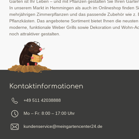
Garten ist Ihr Leben – und mit Pflanzen gestalten Sie Ihren Garte
In unserem Markt in Hemmingen als auch im Onlineshop finden Sie
mehrjährigen Zimmerpflanzen und das passende Zubehör wie z. 
Pflanzkästen. Das angebotene Sortiment bietet Ihnen die neuste
moderne, funktionale Weber Grills sowie Dekoration und Wohn-Ac
noch attraktiver gestalten.
Kontaktinformationen
+49 511 42038888
Mo – Fr: 8:00 – 17:00 Uhr
kundenservice@meingartencenter24.de