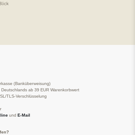
Blick
orkasse (Banküberweisung)
b Deutschlands ab 39 EUR Warenkorbwert
 SSL/TLS-Verschlüsselung
r
line
und
E-Mail
ufen?