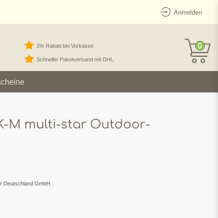
Anmelden
0
2% Rabatt bei Vorkasse
Schneller Paketversand mit DHL
scheine
-M multi-star Outdoor-
er Deutschland GmbH