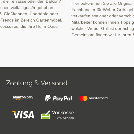
n, die Terrasse oder den Balkon?
Hier bekommen Sie alle Original
 ein vielfältiges Angebot an
Fachhändler für Weber Grills geh
B. Gießkannen, Übertöpfe oder
verkaufen stationär oder verschi
n Trends im Bereich Gartenmöbel,
Mitarbeiter können Ihnen Tipps ge
cessoires, die Ihre Heim-Oase
welcher Weber Grill ist der richti
Gemeinsam finden wir für Ihren B
Zahlung & Versand