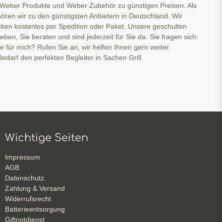
 Weber Produkte und Weber Zubehör zu günstigen Preisen. Als
ören wir zu den günstigsten Anbietern in Deutschland. Wir
cken kostenlos per Spedition oder Paket. Unsere geschulten
ben, Sie beraten und sind jederzeit für Sie da. Sie fragen sich:
ge für mich? Rufen Sie an, wir helfen Ihnen gern weiter.
edarf den perfekten Begleiter in Sachen Grill.
Wichtige Seiten
Impressum
AGB
Datenschutz
Zahlung & Versand
Widerrufsrecht
Batterieentsorgung
Giftnotdienst