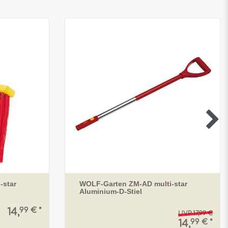
-star
WOLF-Garten ZM-AD multi-star
Aluminium-D-Stiel
99 € *
14,
UVP 17,99 €
99 € *
14,