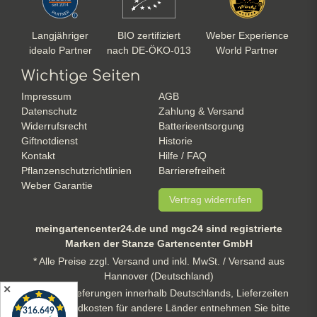
Langjähriger
BIO zertifiziert
Weber Experience
idealo Partner
nach DE-ÖKO-013
World Partner
Wichtige Seiten
Impressum
AGB
Datenschutz
Zahlung & Versand
Widerrufsrecht
Batterieentsorgung
Giftnotdienst
Historie
Kontakt
Hilfe / FAQ
Pflanzenschutzrichtlinien
Barrierefreiheit
Weber Garantie
Vertrag widerrufen
meingartencenter24.de und mgc24 sind registrierte
Marken der Stanze Gartencenter GmbH
* Alle Preise zzgl. Versand und inkl. MwSt. / Versand aus
Hannover (Deutschland)
✕
** gilt für Lieferungen innerhalb Deutschlands, Lieferzeiten
und Versandkosten für andere Länder entnehmen Sie bitte