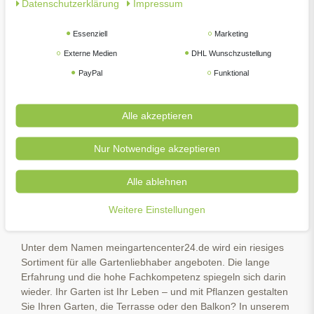
Daten­schutz­erklärung
Impressum
Über meingartencenter24.de
Essenziell
Marketing
Externe Medien
DHL Wunschzustellung
meingartencenter24.de zählt zu den Online-
PayPal
Funktional
Fachgartencentern in Deutschland. Warum? Weil wir einen
stationären Handel bei Hannover als Standbein haben. Bei
uns erhalten Sie nicht nur Beratung, sondern auch
Alle akzeptieren
persönliche Fürsorge, dass in Ihrem Garten alles zu Ihrer
Zufriedenheit läuft. Wir haben für Sie die Preise stets im Blick
Nur Notwendige akzeptieren
und handeln saisonal. In den Bereichen Weber Grill, Teich,
Gartengeräte, Pflanzen, Erden u. v. m. bieten wir ein breit
gefächertes Spektrum an Zubehör und Produkten an. Finden
Alle ablehnen
Sie in unserer Tierwelt Kategorie qualitativ hochwertigen und
den neuesten Tierbedarf für Ihren Hund, Katze oder sonstige
Weitere Einstellungen
Schützlinge.
Unter dem Namen meingartencenter24.de wird ein riesiges
Sortiment für alle Gartenliebhaber angeboten. Die lange
Erfahrung und die hohe Fachkompetenz spiegeln sich darin
wieder. Ihr Garten ist Ihr Leben – und mit Pflanzen gestalten
Sie Ihren Garten, die Terrasse oder den Balkon? In unserem